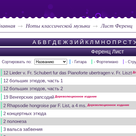
лавная
Ноты классической музыки
Лист Ференц
А
Б
В
Г
Д
Е
Ж
З
И
Й
К
Л
М
Н
О
П
Р
С
Т
Ференц Лист
Сортировать по:
- Гитара
- Фортепиано
- Стр
12 Lieder v. Fr. Schubert fur das Pianoforte ubertragen v. Fr. Liszt
До
12 больших этюдов, часть 1
12 больших этюдов, часть 2
19 Венгерских рапсодий
Дореволюционное издание
2 Rhapsodie hongroise par F. List, a 4 ms.
Дореволюционное издание
2 концертных этюда
2 полонеза
3 вальса забвения