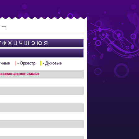
У
Ф
Х
Ц
Ч
Ш
Э
Ю
Я
унные
- Оркестр
- Духовые
революционное издание