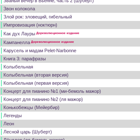
Званый вечер в Вьенне, часть 2 (Шуберт)
Звон колокола
Злой рок: зловещий, гибельный
Импровизация (ноктюрн)
Как дух Лауры
Дореволюционное издание
Кампанелла
Дореволюционное издание
Карусель и мадам Pelet-Narbonne
Книга 3: парафразы
Колыбельная
Колыбельная (вторая версия)
Колыбельная (первая версия)
Концерт для пианино №1 (ми-бемоль мажор)
Концерт для пианино №2 (ля мажор)
Конькобежцы (Мейербир)
Легенды
Леон
Лесной царь (Шуберт)
Лёндлер (ля-бемоль мажор)