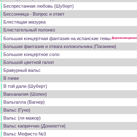
Беспрестанная любовь (Шуберт)
Бессонница - Вопрос и ответ
Блестящая мазурка
Блистательный полонез
Большая концертная фантазия на испанские темы
Дореволюционно
Большая фантазия и отвага колокольчика (Паганини)
Большое концертное соло
Большой цветной галоп
Бравурный вальс
В гневе
В той дали (Шуберт)
Вакханалия (Шопен)
Вальгалла (Вагнер)
Вальс (Гуно)
Вальс (ля мажор)
Вальс каприччио (Донизетти)
Вальс Мефисто №3