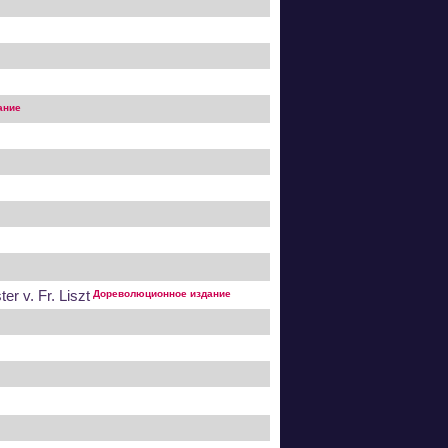
ание
r v. Fr. Liszt
Дореволюционное издание