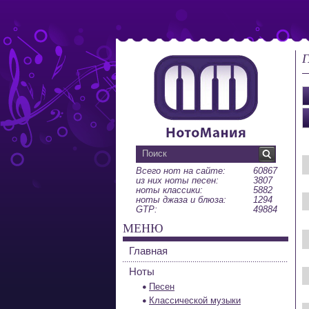
Г
Всего нот на сайте:
60867
из них ноты песен:
3807
ноты классики:
5882
ноты джаза и блюза:
1294
GTP:
49884
МЕНЮ
Главная
Ноты
Песен
Классической музыки