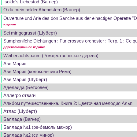
Isolde's Liebestod (Вагнер)
O du mein holder Abendstern (Вагнер)
Ouverture und Arie des don Sanche aus der einactigen Operette "D
издание
Sei mir gegrusst (Шуберт)
Sumphonifche Dichtungen : Fur crosses orchester : Тетр. 1 : Ce q
Дореволюционное издание
Weihenachtsbaum (Рождественнское дерево)
Аве Мария
Аве Мария (колокольчики Рима)
Аве Мария (Шуберт)
Аделаида (Бетховен)
Аллегро отваги
Альбом путешественника. Книга 2: Цветочная мелодия Альп
Атлас (Шуберт)
Баллада (Вагнер)
Баллада №1 (ре-бемоль мажор)
Баллада №2 (си минор)