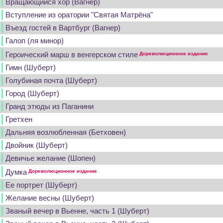
Вращающийся хор (Вагнер)
Вступление из оратории "Святая Матрёна"
Въезд гостей в Вартбург (Вагнер)
Галоп (ля минор)
Героический марш в венгерском стиле
Дореволюционное издание
Гимн (Шуберт)
Голубиная почта (Шуберт)
Город (Шуберт)
Гранд этюды из Паганини
Гретхен
Дальняя возлюбленная (Бетховен)
Двойник (Шуберт)
Девичье желание (Шопен)
Думка
Дореволюционное издание
Ее портрет (Шуберт)
Желание весны (Шуберт)
Званый вечер в Вьенне, часть 1 (Шуберт)