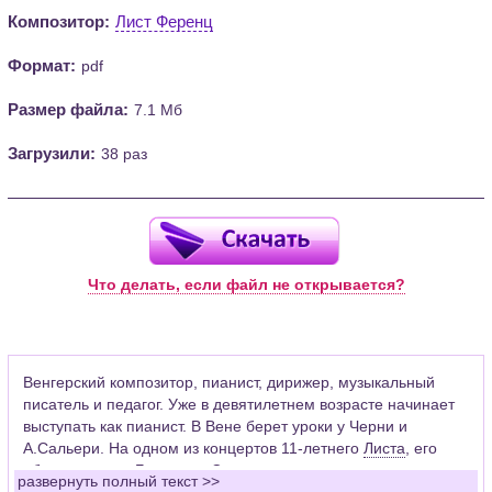
Композитор:
Лист Ференц
Формат:
pdf
Размер файла:
7.1 Мб
Загрузили:
38 раз
Что делать, если файл не открывается?
Венгерский композитор, пианист, дирижер, музыкальный
писатель и педагог. Уже в девятилетнем возрасте начинает
выступать как пианист. В Вене берет уроки у Черни и
А.Сальери. На одном из концертов 11-летнего
Листа
, его
«благословил»
Бетховен
. Сильное влияние на становление
развернуть полный текст >>