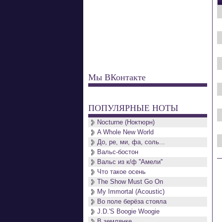
Мы ВКонтакте
ПОПУЛЯРНЫЕ НОТЫ
Nocturne (Ноктюрн)
A Whole New World
До, ре, ми, фа, соль...
Вальс-бостон
Вальс из к/ф ''Амели''
Что такое осень
The Show Must Go On
My Immortal (Acoustic)
Во поле берёза стояла
J.D.'S Boogie Woogie
В землянке