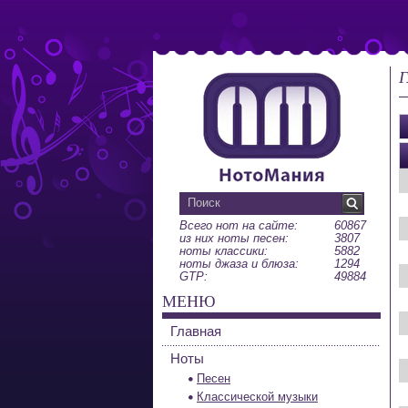
Г
Всего нот на сайте:
60867
из них ноты песен:
3807
ноты классики:
5882
ноты джаза и блюза:
1294
GTP:
49884
МЕНЮ
Главная
Ноты
Песен
Классической музыки