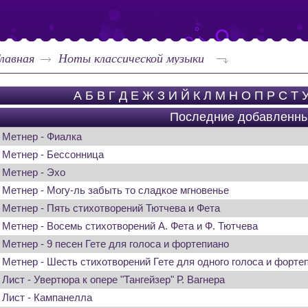
лавная
Ноты классической музыки
А
Б
В
Г
Д
Е
Ж
З
И
Й
К
Л
М
Н
О
П
Р
С
Т
Последние добавленн
Метнер - Фиалка
Метнер - Бессонница
Метнер - Эхо
Метнер - Могу-ль забыть то сладкое мгновенье
Метнер - Пять стихотворений Тютчева и Фета
Метнер - Восемь стихотворений А. Фета и Ф. Тютчева
Метнер - 9 песен Гете для голоса и фортепиано
Метнер - Шесть стихотворений Гете для одного голоса и форте
Лист - Увертюра к опере "Тангейзер" Р. Вагнера
Лист - Кампанелла