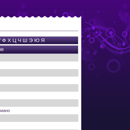
У
Ф
Х
Ц
Ч
Ш
Э
Ю
Я
ые
пиано