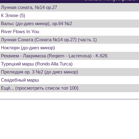
Лунная соната, №14 op.27
К Элизе (5)
Вальс (до-диез минор), op.64 №2
River Flows In You
Лунная Соната (Соната №14 op.27) (часть 1)
Ноктюрн (до-диез минор)
Реквием - Лакримоза (Reqiem - Lacrimosa) - K.626
Турецкий марш (Rondo Alla Turca)
Прелюдия op. 3 №2 (до диез минор)
Свадебный марш
Ещё... (просмотреть список топ 100)