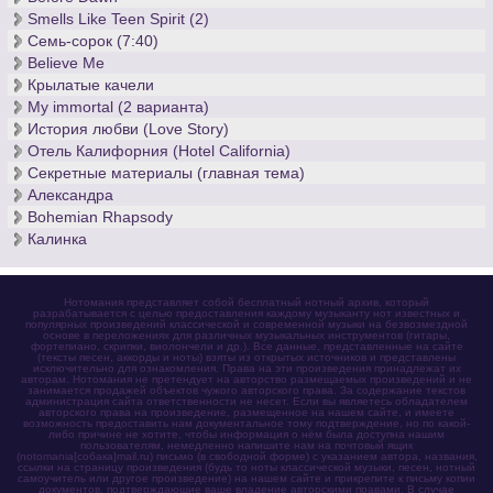
Smells Like Teen Spirit (2)
Семь-сорок (7:40)
Believe Me
Крылатые качели
My immortal (2 варианта)
История любви (Love Story)
Отель Калифорния (Hotel California)
Секретные материалы (главная тема)
Александра
Bohemian Rhapsody
Калинка
Нотомания представляет собой бесплатный нотный архив, который
разрабатывается с целью предоставления каждому музыканту нот известных и
популярных произведений классической и современной музыки на безвозмездной
основе в переложениях для различных музыкальных инструментов (гитары,
фортепиано, скрипки, виолончели и др.). Все данные, представленные на сайте
(тексты песен, аккорды и ноты) взяты из открытых источников и представлены
исключительно для ознакомления. Права на эти произведения принадлежат их
авторам. Нотомания не претендует на авторство размещаемых произведений и не
занимается продажей объектов чужого авторского права. За содержание текстов
администрация сайта ответственности не несет. Если вы являетесь обладателем
авторского права на произведение, размещенное на нашем сайте, и имеете
возможность предоставить нам документальное тому подтверждение, но по какой-
либо причине не хотите, чтобы информация о нём была доступна нашим
пользователям, немедленно напишите нам на почтовый ящик
(notomania[собака]mail.ru) письмо (в свободной форме) с указанием автора, названия,
ссылки на страницу произведения (будь то ноты классической музыки, песен, нотный
самоучитель или другое произведение) на нашем сайте и прикрепите к письму копии
документов, подтверждающие ваше владение авторскими правами. В случае