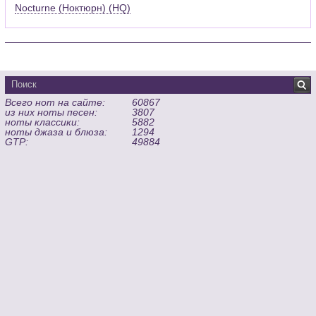
Nocturne (Ноктюрн) (HQ)
Всего нот на сайте:
60867
из них ноты песен:
3807
ноты классики:
5882
ноты джаза и блюза:
1294
GTP:
49884