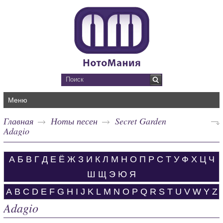
Меню
Главная
Ноты песен
Secret Garden
Adagio
А
Б
В
Г
Д
Е
Ё
Ж
З
И
К
Л
М
Н
О
П
Р
С
Т
У
Ф
Х
Ц
Ч
Ш
Щ
Э
Ю
Я
A
B
C
D
E
F
G
H
I
J
K
L
M
N
O
P
Q
R
S
T
U
V
W
Y
Z
Adagio