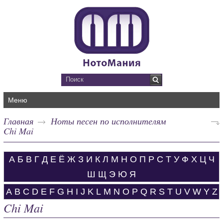
Меню
Главная
Ноты песен по исполнителям
Chi Mai
А
Б
В
Г
Д
Е
Ё
Ж
З
И
К
Л
М
Н
О
П
Р
С
Т
У
Ф
Х
Ц
Ч
Ш
Щ
Э
Ю
Я
A
B
C
D
E
F
G
H
I
J
K
L
M
N
O
P
Q
R
S
T
U
V
W
Y
Z
Chi Mai