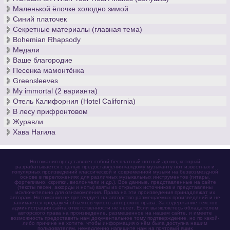
Маленькой ёлочке холодно зимой
Синий платочек
Секретные материалы (главная тема)
Bohemian Rhapsody
Медали
Ваше благородие
Песенка мамонтёнка
Greensleeves
My immortal (2 варианта)
Отель Калифорния (Hotel California)
В лесу прифронтовом
Журавли
Хава Нагила
Нотомания представляет собой бесплатный нотный архив, который
разрабатывается с целью предоставления каждому музыканту нот известных и
популярных произведений классической и современной музыки на безвозмездной
основе в переложениях для различных музыкальных инструментов (гитары,
фортепиано, скрипки, виолончели и др.). Все данные, представленные на сайте
(тексты песен, аккорды и ноты) взяты из открытых источников и представлены
исключительно для ознакомления. Права на эти произведения принадлежат их
авторам. Нотомания не претендует на авторство размещаемых произведений и не
занимается продажей объектов чужого авторского права. За содержание текстов
администрация сайта ответственности не несет. Если вы являетесь обладателем
авторского права на произведение, размещенное на нашем сайте, и имеете
возможность предоставить нам документальное тому подтверждение, но по какой-
либо причине не хотите, чтобы информация о нём была доступна нашим
пользователям, немедленно напишите нам на почтовый ящик