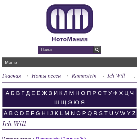
Меню
Главная
Ноты песен
Rammstein
Ich Will
А
Б
В
Г
Д
Е
Ё
Ж
З
И
К
Л
М
Н
О
П
Р
С
Т
У
Ф
Х
Ц
Ч
Ш
Щ
Э
Ю
Я
A
B
C
D
E
F
G
H
I
J
K
L
M
N
O
P
Q
R
S
T
U
V
W
Y
Z
Ich Will
Исполнитель:
Rammstein (Рамштайн)