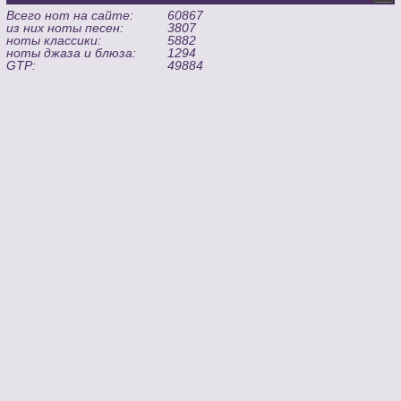
Всего нот на сайте:
60867
из них ноты песен:
3807
ноты классики:
5882
ноты джаза и блюза:
1294
GTP:
49884