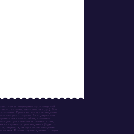
известных и популярных произведений
иано, скрипки, виолончели и др.). Все
акомления. Права на эти произведения
ого авторского права. За содержание
ещенное на нашем сайте, и имеете
была доступна нашим пользователям,
ки на страницу произведения (будь то
ентов, подтверждающие ваше владение
о из них. В этом случае администрация