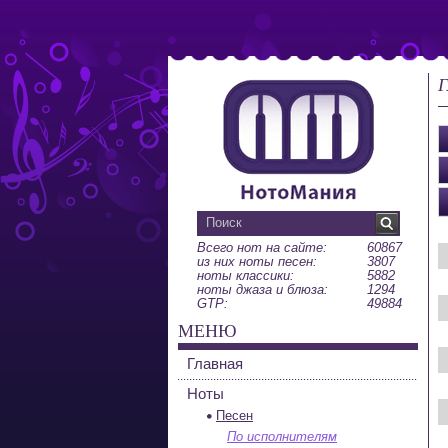
Г
Всего нот на сайте:
60867
из них ноты песен:
3807
ноты классики:
5882
ноты джаза и блюза:
1294
GTP:
49884
МЕНЮ
Главная
Ноты
Песен
По исполнителям