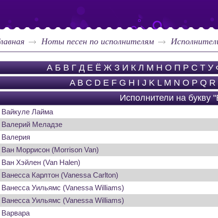
лавная
Ноты песен по исполнителям
Исполнители
А
Б
В
Г
Д
Е
Ё
Ж
З
И
К
Л
М
Н
О
П
Р
С
Т
У
A
B
C
D
E
F
G
H
I
J
K
L
M
N
O
P
Q
R
Исполнители на букву "
Вайкуле Лайма
Валерий Меладзе
Валерия
Ван Моррисон (Morrison Van)
Ван Хэйлен (Van Halen)
Ванесса Карлтон (Vanessa Carlton)
Ванесса Уильямс (Vanessa Williams)
Ванесса Уильямс (Vanessa Williams)
Варвара