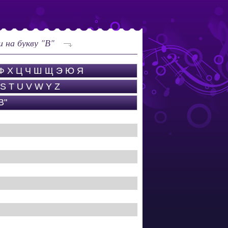
 на букву "В"
Ф
Х
Ц
Ч
Ш
Щ
Э
Ю
Я
S
T
U
V
W
Y
Z
В"