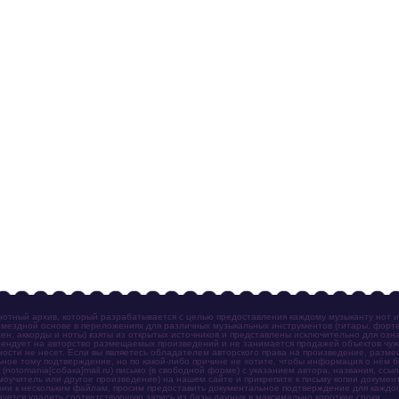
отный архив, который разрабатывается с целью предоставления каждому музыканту нот 
мездной основе в переложениях для различных музыкальных инструментов (гитары, фортеп
ен, аккорды и ноты) взяты из открытых источников и представлены исключительно для озн
ендует на авторство размещаемых произведений и не занимается продажей объектов чуж
ности не несет. Если вы являетесь обладателем авторского права на произведение, разм
ное тому подтверждение, но по какой-либо причине не хотите, чтобы информация о нём 
otomania[собака]mail.ru) письмо (в свободной форме) с указанием автора, названия, ссыл
амоучитель или другое произведение) на нашем сайте и прикрепите к письму копии докум
зии к нескольким файлам, просим предоставить документальное подтверждение для каждог
зуется удалить соответствующую запись из базы данных в максимально короткие сроки.