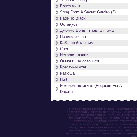
Варто чи нi
Song From A Secret Garden (3)
Fade To Black
Останусь
Джеймс Бонд - главная тема
Пошлю его на...
Кабы не было зимы
Снег
История любви
Обмани, но останься
Крёстный отец
Катюша
Hurt
Реквием по мечте (Requiem For A
Dream)
Нотомания представляет собой бесплатный н
классической и современной музыки на безвоз
данные, представленные на сайте (тексты пес
принадлежат их авторам. Нотомания не прет
текстов администрация сайта ответствен
возможность предоставить нам документаль
немедленно напишите нам на почтовый ящик (n
ноты классической музыки, песен, нотный с
авторскими правами. В случае наличия претен
обя