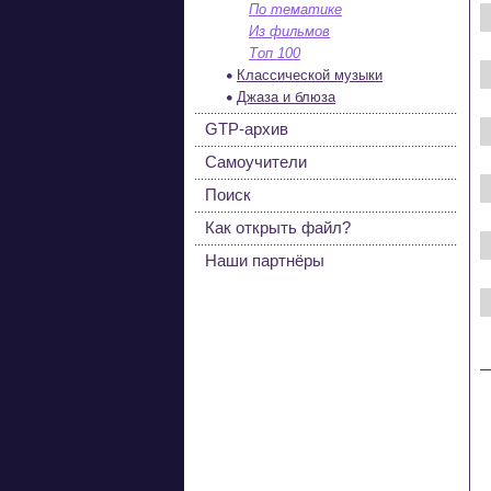
По тематике
Из фильмов
Топ 100
Классической музыки
Джаза и блюза
GTP-архив
Самоучители
Поиск
Как открыть файл?
Наши партнёры