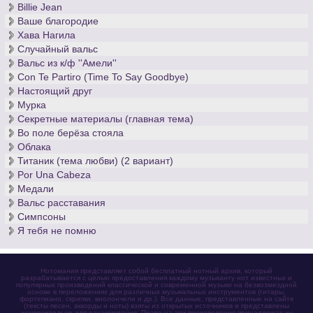
Billie Jean
Ваше благородие
Хава Нагила
Случайный вальс
Вальс из к/ф ''Амели''
Con Te Partiro (Time To Say Goodbye)
Настоящий друг
Мурка
Секретные материалы (главная тема)
Во поле берёза стояла
Облака
Титаник (тема любви) (2 вариант)
Por Una Cabeza
Медали
Вальс расставания
Симпсоны
Я тебя не помню
Нотомания представляет собой бесплатный нотный архив, который
разрабатывается с целью предоставления каждому музыканту нот известных и
популярных произведений классической и современной музыки на безвозмездной
основе в переложениях для различных музыкальных инструментов (гитары,
фортепиано, скрипки, виолончели и др.). Все данные, представленные на сайте
(тексты песен, аккорды и ноты) взяты из открытых источников и представлены
исключительно для ознакомления. Права на эти произведения принадлежат их