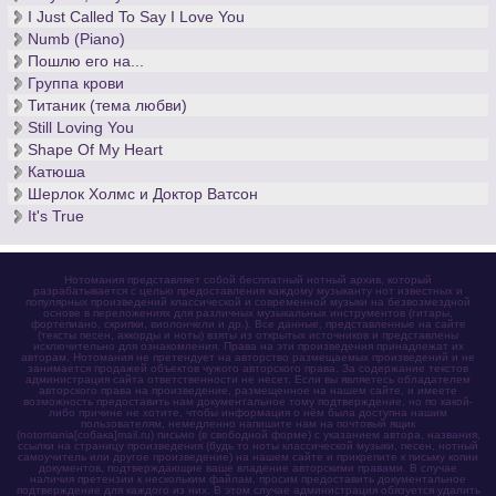
I Just Called To Say I Love You
Numb (Piano)
Пошлю его на...
Группа крови
Титаник (тема любви)
Still Loving You
Shape Of My Heart
Катюша
Шерлок Холмс и Доктор Ватсон
It's True
Нотомания представляет собой бесплатный нотный архив, который
разрабатывается с целью предоставления каждому музыканту нот известных и
популярных произведений классической и современной музыки на безвозмездной
основе в переложениях для различных музыкальных инструментов (гитары,
фортепиано, скрипки, виолончели и др.). Все данные, представленные на сайте
(тексты песен, аккорды и ноты) взяты из открытых источников и представлены
исключительно для ознакомления. Права на эти произведения принадлежат их
авторам. Нотомания не претендует на авторство размещаемых произведений и не
занимается продажей объектов чужого авторского права. За содержание текстов
администрация сайта ответственности не несет. Если вы являетесь обладателем
авторского права на произведение, размещенное на нашем сайте, и имеете
возможность предоставить нам документальное тому подтверждение, но по какой-
либо причине не хотите, чтобы информация о нём была доступна нашим
пользователям, немедленно напишите нам на почтовый ящик
(notomania[собака]mail.ru) письмо (в свободной форме) с указанием автора, названия,
ссылки на страницу произведения (будь то ноты классической музыки, песен, нотный
самоучитель или другое произведение) на нашем сайте и прикрепите к письму копии
документов, подтверждающие ваше владение авторскими правами. В случае
наличия претензии к нескольким файлам, просим предоставить документальное
подтверждение для каждого из них. В этом случае администрация обязуется удалить