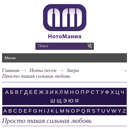
Меню
Главная
Ноты песен
Звери
Просто такая сильная любовь
А
Б
В
Г
Д
Е
Ё
Ж
З
И
К
Л
М
Н
О
П
Р
С
Т
У
Ф
Х
Ц
Ч
Ш
Щ
Э
Ю
Я
A
B
C
D
E
F
G
H
I
J
K
L
M
N
O
P
Q
R
S
T
U
V
W
Y
Z
Просто такая сильная любовь