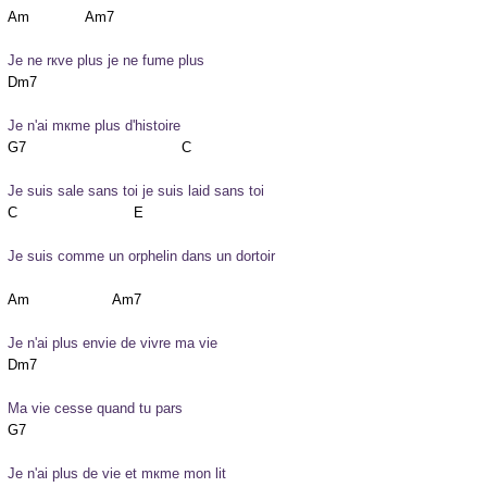
Je ne rкve plus je ne fume plus
Je n'ai mкme plus d'histoire
Je suis sale sans toi je suis laid sans toi
Je suis comme un orphelin dans un dortoir
Je n'ai plus envie de vivre ma vie
Ma vie cesse quand tu pars
Je n'ai plus de vie et mкme mon lit