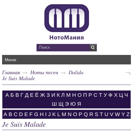
Меню
Главная
Ноты песен
Dalida
Je Suis Malade
А
Б
В
Г
Д
Е
Ё
Ж
З
И
К
Л
М
Н
О
П
Р
С
Т
У
Ф
Х
Ц
Ч
Ш
Щ
Э
Ю
Я
A
B
C
D
E
F
G
H
I
J
K
L
M
N
O
P
Q
R
S
T
U
V
W
Y
Z
Je Suis Malade