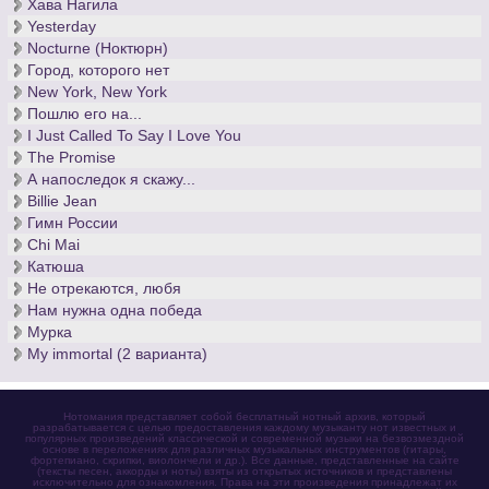
Хава Нагила
Yesterday
Nocturne (Ноктюрн)
Город, которого нет
New York, New York
Пошлю его на...
I Just Called To Say I Love You
The Promise
А напоследок я скажу...
Billie Jean
Гимн России
Chi Mai
Катюша
Не отрекаются, любя
Нам нужна одна победа
Мурка
My immortal (2 варианта)
Нотомания представляет собой бесплатный нотный архив, который
разрабатывается с целью предоставления каждому музыканту нот известных и
популярных произведений классической и современной музыки на безвозмездной
основе в переложениях для различных музыкальных инструментов (гитары,
фортепиано, скрипки, виолончели и др.). Все данные, представленные на сайте
(тексты песен, аккорды и ноты) взяты из открытых источников и представлены
исключительно для ознакомления. Права на эти произведения принадлежат их