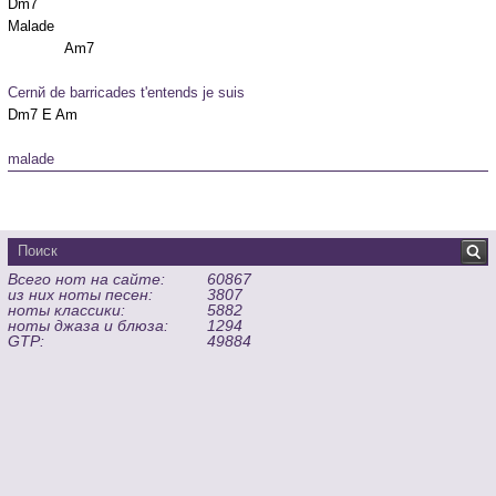
Dm7

Malade

Cernй de barricades t'entends je suis 
malade	
Всего нот на сайте:
60867
из них ноты песен:
3807
ноты классики:
5882
ноты джаза и блюза:
1294
GTP:
49884