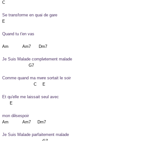
Se transforme en quai de gare
Quand tu t'en vas
Je Suis Malade complиtement malade
Comme quand ma mиre sortait le soir
Et qu'elle me laissait seul avec 
mon dйsespoir
Je Suis Malade parfaitement malade