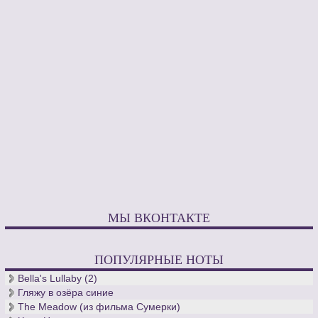
МЫ ВКОНТАКТЕ
ПОПУЛЯРНЫЕ НОТЫ
Bella's Lullaby (2)
Гляжу в озёра синие
The Meadow (из фильма Сумерки)