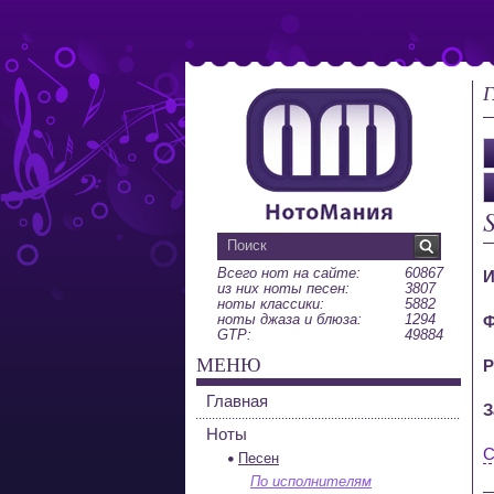
Г
S
Всего нот на сайте:
60867
И
из них ноты песен:
3807
ноты классики:
5882
ноты джаза и блюза:
1294
Ф
GTP:
49884
МЕНЮ
Р
Главная
З
Ноты
С
Песен
По исполнителям