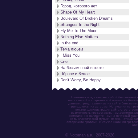
Город, которого нет
Shape Of My Heart
Boulevard Of Broken Dreams
Strangers In the Night
Fly Me To The Moon
Nothing Else Matters
In the end
Тема любви
I Miss You
Снег
На безымянной высоте
Чёрное и белое
Don't Worry, Be Happy
Нотомания представляет собой бесплатный н
классической и современной музыки на безвоз
данные, представленные на сайте (тексты пес
принадлежат их авторам. Нотомания не прет
текстов администрация сайта ответствен
возможность предоставить нам документаль
немедленно напишите нам на почтовый ящик (n
ноты классической музыки, песен, нотный с
авторскими правами. В случае наличия претен
обя
© Notomania.ru, 2007-2026