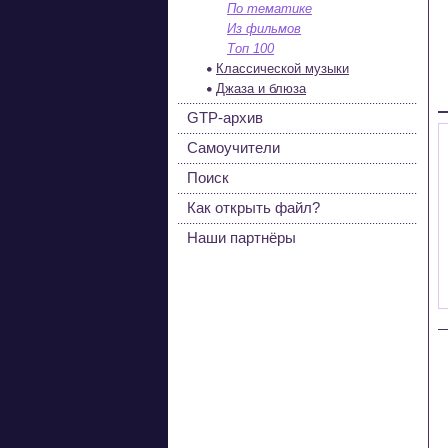
По тематике
Из фильмов
Топ 100
Классической музыки
Джаза и блюза
GTP-архив
Самоучители
Поиск
Как открыть файл?
Наши партнёры