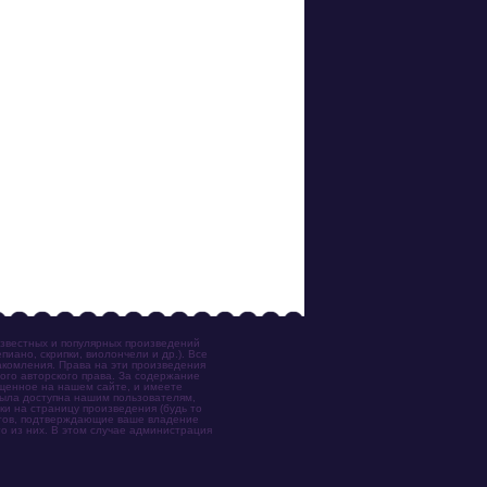
известных и популярных произведений
иано, скрипки, виолончели и др.). Все
акомления. Права на эти произведения
ого авторского права. За содержание
ещенное на нашем сайте, и имеете
была доступна нашим пользователям,
ки на страницу произведения (будь то
ентов, подтверждающие ваше владение
о из них. В этом случае администрация