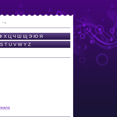
Ф
Х
Ц
Ч
Ш
Щ
Э
Ю
Я
S
T
U
V
W
Y
Z
вокала