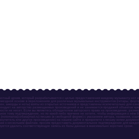
отный архив, который разрабатывается с целью предоставления каждому музыканту нот 
мездной основе в переложениях для различных музыкальных инструментов (гитары, фортеп
ен, аккорды и ноты) взяты из открытых источников и представлены исключительно для озн
ендует на авторство размещаемых произведений и не занимается продажей объектов чуж
ности не несет. Если вы являетесь обладателем авторского права на произведение, разм
ное тому подтверждение, но по какой-либо причине не хотите, чтобы информация о нём 
otomania[собака]mail.ru) письмо (в свободной форме) с указанием автора, названия, ссыл
амоучитель или другое произведение) на нашем сайте и прикрепите к письму копии докум
зии к нескольким файлам, просим предоставить документальное подтверждение для каждог
зуется удалить соответствующую запись из базы данных в максимально короткие сроки.