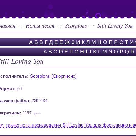
лавная
Ноты песен
Scorpions
Still Loving You
А
Б
В
Г
Д
Е
Ё
Ж
З
И
К
Л
М
Н
О
П
Р
С
Т
У
A
B
C
D
E
F
G
H
I
J
K
L
M
N
O
P
Q
R
till Loving You
сполнитель:
Scorpions (Скорпионс)
ормат:
pdf
азмер файла:
239.2 Кб
агрузили:
11631 раз
м. также: ноты произведения Still Loving You для фортепиано и 