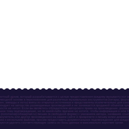
отный архив, который разрабатывается с целью предоставления каждому музыканту нот 
мездной основе в переложениях для различных музыкальных инструментов (гитары, фортеп
ен, аккорды и ноты) взяты из открытых источников и представлены исключительно для озн
ендует на авторство размещаемых произведений и не занимается продажей объектов чуж
ности не несет. Если вы являетесь обладателем авторского права на произведение, разм
ное тому подтверждение, но по какой-либо причине не хотите, чтобы информация о нём 
otomania[собака]mail.ru) письмо (в свободной форме) с указанием автора, названия, ссыл
амоучитель или другое произведение) на нашем сайте и прикрепите к письму копии докум
зии к нескольким файлам, просим предоставить документальное подтверждение для каждог
зуется удалить соответствующую запись из базы данных в максимально короткие сроки.