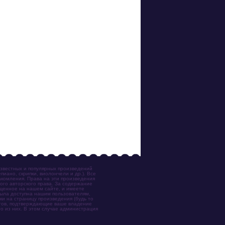
известных и популярных произведений
иано, скрипки, виолончели и др.). Все
акомления. Права на эти произведения
ого авторского права. За содержание
ещенное на нашем сайте, и имеете
была доступна нашим пользователям,
ки на страницу произведения (будь то
ентов, подтверждающие ваше владение
о из них. В этом случае администрация