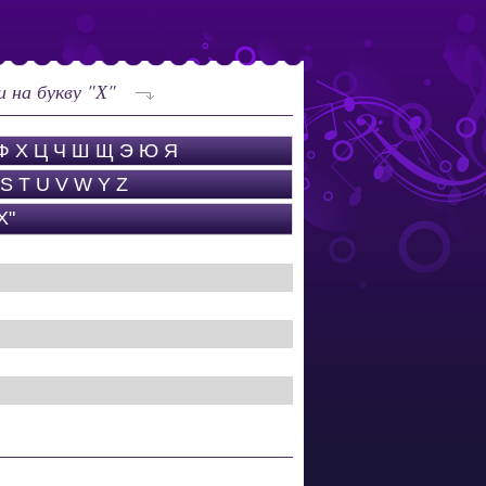
 на букву "Х"
Ф
Х
Ц
Ч
Ш
Щ
Э
Ю
Я
S
T
U
V
W
Y
Z
Х"