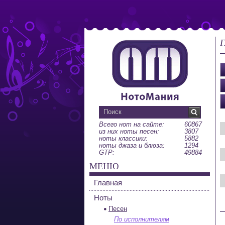
Г
Всего нот на сайте:
60867
из них ноты песен:
3807
ноты классики:
5882
ноты джаза и блюза:
1294
GTP:
49884
МЕНЮ
Главная
Ноты
Песен
По исполнителям