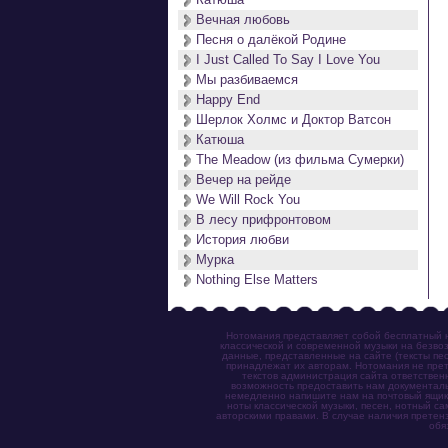
Вечная любовь
Песня о далёкой Родине
I Just Called To Say I Love You
Мы разбиваемся
Happy End
Шерлок Холмс и Доктор Ватсон
Катюша
The Meadow (из фильма Сумерки)
Вечер на рейде
We Will Rock You
В лесу прифронтовом
История любви
Мурка
Nothing Else Matters
Нотомания представляет собой бесплатный н
классической и современной музыки на безвоз
данные, представленные на сайте (тексты пес
принадлежат их авторам. Нотомания не прет
текстов администрация сайта ответствен
возможность предоставить нам документаль
немедленно напишите нам на почтовый ящик (n
ноты классической музыки, песен, нотный с
авторскими правами. В случае наличия претен
обя