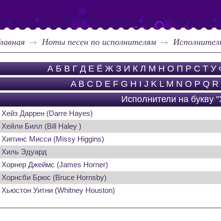
лавная
Ноты песен по исполнителям
Исполнители
А
Б
В
Г
Д
Е
Ё
Ж
З
И
К
Л
М
Н
О
П
Р
С
Т
У
A
B
C
D
E
F
G
H
I
J
K
L
M
N
O
P
Q
R
Исполнители на букву "
Хейз Даррен (Darre Hayes)
Хейли Билл (Bill Haley )
Хиггинс Мисси (Missy Higgins)
Хиль Эдуард
Хорнер Джеймс (James Horner)
Хорнсби Брюс (Bruce Hornsby)
Хьюстон Уитни (Whitney Houston)