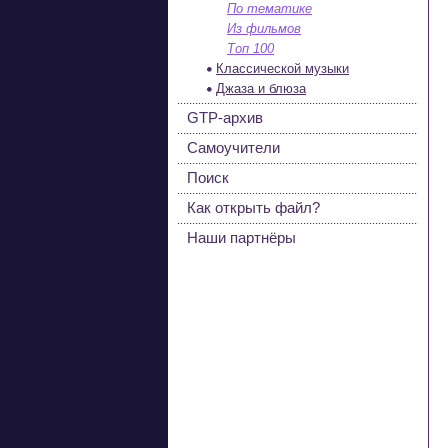
По тематике
Из фильмов
Топ 100
Классической музыки
Джаза и блюза
GTP-архив
Самоучители
Поиск
Как открыть файл?
Наши партнёры