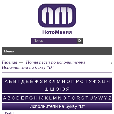
Меню
Главная
Ноты песен по исполнителям
Исполнители на букву "D"
А
Б
В
Г
Д
Е
Ё
Ж
З
И
К
Л
М
Н
О
П
Р
С
Т
У
Ф
Х
Ц
Ч
Ш
Щ
Э
Ю
Я
A
B
C
D
E
F
G
H
I
J
K
L
M
N
O
P
Q
R
S
T
U
V
W
Y
Z
Исполнители на букву "D"
Dalida