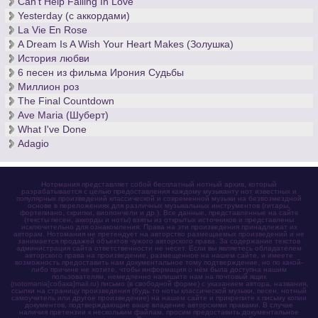
Can't Help Falling In Love
Yesterday (с аккордами)
La Vie En Rose
A Dream Is A Wish Your Heart Makes (Золушка)
История любви
6 песен из фильма Ирония Судьбы
Миллион роз
The Final Countdown
Ave Maria (Шуберт)
What I've Done
Adagio
Нотомания представляет собой бесплатный нотный архив, который
разрабатывается с целью предоставления каждому музыканту нот известных и
популярных произведений классической и современной музыки на безвозмездной
основе в переложениях для различных музыкальных инструментов (гитары,
фортепиано, скрипки, виолончели и др.). Все данные, представленные на сайте
(тексты песен, аккорды и ноты) взяты из открытых источников и представлены
исключительно для ознакомления. Права на эти произведения принадлежат их
авторам. Нотомания не претендует на авторство размещаемых произведений и не
занимается продажей объектов чужого авторского права. За содержание текстов
администрация сайта ответственности не несет. Если вы являетесь обладателем
авторского права на произведение, размещенное на нашем сайте, и имеете
возможность предоставить нам документальное тому подтверждение, но по какой-
либо причине не хотите, чтобы информация о нём была доступна нашим
пользователям, немедленно напишите нам на почтовый ящик
(notomania[собака]mail.ru) письмо (в свободной форме) с указанием автора, названия,
ссылки на страницу произведения (будь то ноты классической музыки, песен, нотный
самоучитель или другое произведение) на нашем сайте и прикрепите к письму копии
документов, подтверждающие ваше владение авторскими правами. В случае
наличия претензии к нескольким файлам, просим предоставить документальное