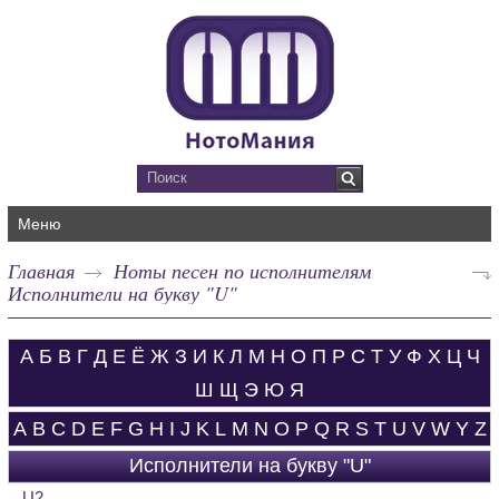
Меню
Главная
Ноты песен по исполнителям
Исполнители на букву "U"
А
Б
В
Г
Д
Е
Ё
Ж
З
И
К
Л
М
Н
О
П
Р
С
Т
У
Ф
Х
Ц
Ч
Ш
Щ
Э
Ю
Я
A
B
C
D
E
F
G
H
I
J
K
L
M
N
O
P
Q
R
S
T
U
V
W
Y
Z
Исполнители на букву "U"
U2