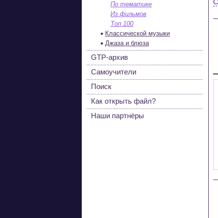
С
По тематике
Из фильмов
Топ 100
Классической музыки
Джаза и блюза
GTP-архив
Самоучители
Поиск
Как открыть файл?
Наши партнёры