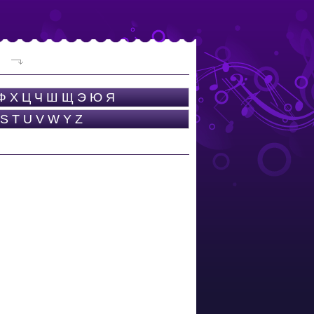
Ф
Х
Ц
Ч
Ш
Щ
Э
Ю
Я
S
T
U
V
W
Y
Z