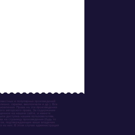
известных и популярных произведений
иано, скрипки, виолончели и др.). Все
акомления. Права на эти произведения
ого авторского права. За содержание
ещенное на нашем сайте, и имеете
была доступна нашим пользователям,
ки на страницу произведения (будь то
ентов, подтверждающие ваше владение
о из них. В этом случае администрация