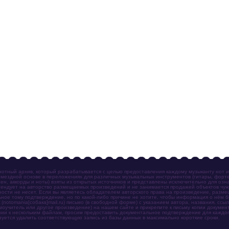
отный архив, который разрабатывается с целью предоставления каждому музыканту нот 
мездной основе в переложениях для различных музыкальных инструментов (гитары, фортеп
ен, аккорды и ноты) взяты из открытых источников и представлены исключительно для озн
ендует на авторство размещаемых произведений и не занимается продажей объектов чуж
ности не несет. Если вы являетесь обладателем авторского права на произведение, разм
ное тому подтверждение, но по какой-либо причине не хотите, чтобы информация о нём 
otomania[собака]mail.ru) письмо (в свободной форме) с указанием автора, названия, ссыл
амоучитель или другое произведение) на нашем сайте и прикрепите к письму копии докум
зии к нескольким файлам, просим предоставить документальное подтверждение для каждог
зуется удалить соответствующую запись из базы данных в максимально короткие сроки.