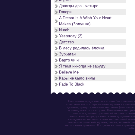
Дважды два - четыре
Говори
A Dream Is A Wish Your Heart
Makes (Золушка)
Numb
Yesterday (2)
Детство
В лесу родилась ёлочка
Зурбаган
Варто чи нi
Я тебя никогда не забуду
Believe Me
Кабы не было зимы
Fade To Black
Нотомания представляет собой бесплатный н
классической и современной музыки на безвоз
данные, представленные на сайте (тексты пес
принадлежат их авторам. Нотомания не прет
текстов администрация сайта ответствен
возможность предоставить нам документаль
немедленно напишите нам на почтовый ящик (n
ноты классической музыки, песен, нотный с
авторскими правами. В случае наличия претен
обя