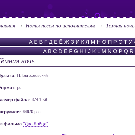
лавная
Ноты песен по исполнителям
Тёмная ночь
А
Б
В
Г
Д
Е
Ё
Ж
З
И
К
Л
М
Н
О
П
Р
С
Т
У
A
B
C
D
E
F
G
H
I
J
K
L
M
N
O
P
Q
R
Тёмная ночь
узыка:
Н. Богословский
ормат:
pdf
азмер файла:
374.1 Кб
агрузили:
64670 раз
з фильма
"Два бойца"