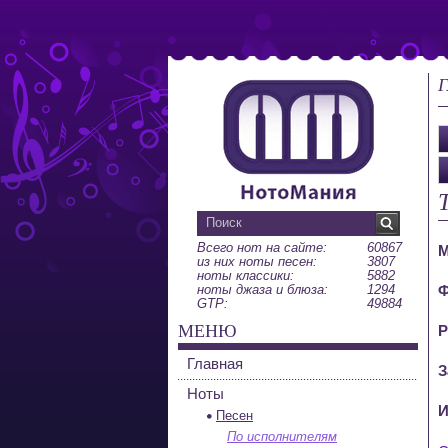
Г
Всего нот на сайте:
60867
М
из них ноты песен:
3807
ноты классики:
5882
ноты джаза и блюза:
1294
Ф
GTP:
49884
МЕНЮ
Р
Главная
З
Ноты
И
Песен
По исполнителям