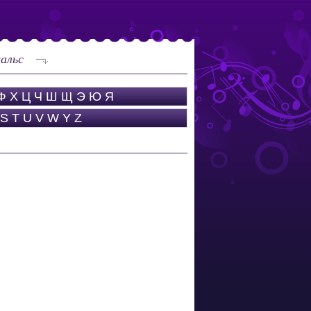
альс
Ф
Х
Ц
Ч
Ш
Щ
Э
Ю
Я
S
T
U
V
W
Y
Z