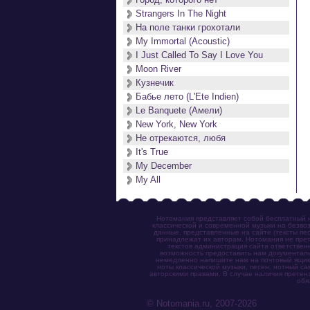
Strangers In The Night
На поле танки грохотали
My Immortal (Acoustic)
I Just Called To Say I Love You
Moon River
Кузнечик
Бабье лето (L'Ete Indien)
Le Banquete (Амели)
New York, New York
Не отрекаются, любя
It's True
My December
My All
Нотомания представляет собой бесплатный н
классической и современной музыки на безвоз
данные, представленные на сайте (тексты пес
принадлежат их авторам. Нотомания не прет
текстов администрация сайта ответствен
возможность предоставить нам документаль
немедленно напишите нам на почтовый ящик (n
ноты классической музыки, песен, нотный с
авторскими правами. В случае наличия претен
обя
© Notomania.ru, 2007-2026