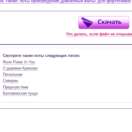
м. также: ноты произведения Довоенный вальс для фортепиано
Что делать, если файл не открыв
Смотрите также ноты следующих песен:
River Flows In You
У деревни Крюково
Печальная
Северин
Предчувствие
Беловежская пуща