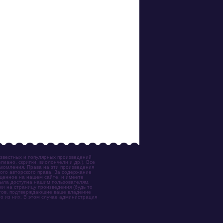
известных и популярных произведений
иано, скрипки, виолончели и др.). Все
акомления. Права на эти произведения
ого авторского права. За содержание
ещенное на нашем сайте, и имеете
была доступна нашим пользователям,
ки на страницу произведения (будь то
ентов, подтверждающие ваше владение
о из них. В этом случае администрация