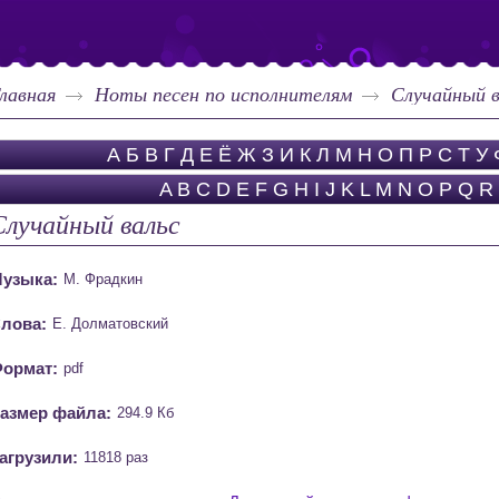
лавная
Ноты песен по исполнителям
Случайный в
А
Б
В
Г
Д
Е
Ё
Ж
З
И
К
Л
М
Н
О
П
Р
С
Т
У
A
B
C
D
E
F
G
H
I
J
K
L
M
N
O
P
Q
R
Случайный вальс
узыка:
М. Фрадкин
лова:
Е. Долматовский
ормат:
pdf
азмер файла:
294.9 Кб
агрузили:
11818 раз