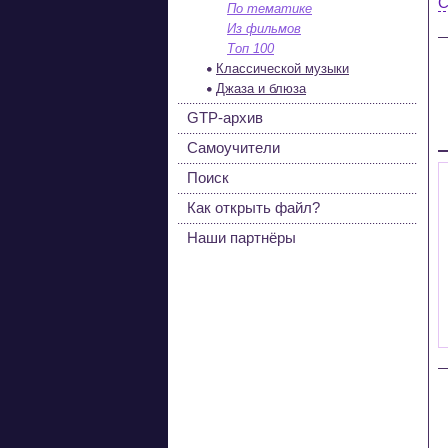
С
По тематике
Из фильмов
Топ 100
Классической музыки
Джаза и блюза
GTP-архив
Самоучители
Поиск
Как открыть файл?
Наши партнёры