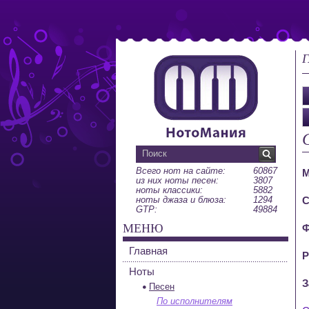
Г
Всего нот на сайте:
60867
М
из них ноты песен:
3807
ноты классики:
5882
ноты джаза и блюза:
1294
С
GTP:
49884
МЕНЮ
Ф
Главная
Р
Ноты
З
Песен
По исполнителям