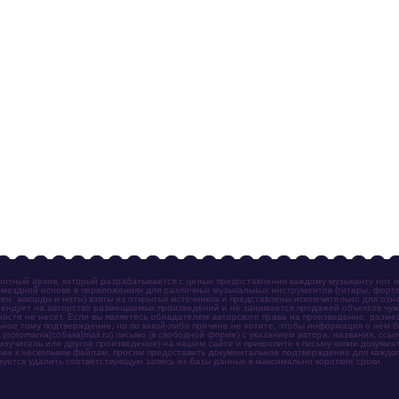
отный архив, который разрабатывается с целью предоставления каждому музыканту нот 
мездной основе в переложениях для различных музыкальных инструментов (гитары, фортеп
ен, аккорды и ноты) взяты из открытых источников и представлены исключительно для озн
ендует на авторство размещаемых произведений и не занимается продажей объектов чуж
ности не несет. Если вы являетесь обладателем авторского права на произведение, разм
ное тому подтверждение, но по какой-либо причине не хотите, чтобы информация о нём 
otomania[собака]mail.ru) письмо (в свободной форме) с указанием автора, названия, ссыл
амоучитель или другое произведение) на нашем сайте и прикрепите к письму копии докум
зии к нескольким файлам, просим предоставить документальное подтверждение для каждог
зуется удалить соответствующую запись из базы данных в максимально короткие сроки.