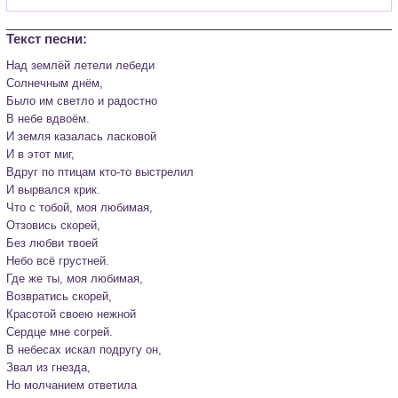
Текст песни:
Над землёй летели лебеди

Солнечным днём,

Было им светло и радостно

В небе вдвоём.

И земля казалась ласковой

И в этот миг,

Вдруг по птицам кто-то выстрелил

И вырвался крик.

Что с тобой, моя любимая,

Отзовись скорей,

Без любви твоей

Небо всё грустней.

Где же ты, моя любимая,

Возвратись скорей,

Красотой своею нежной

Сердце мне согрей.

В небесах искал подругу он,

Звал из гнезда,

Но молчанием ответила
