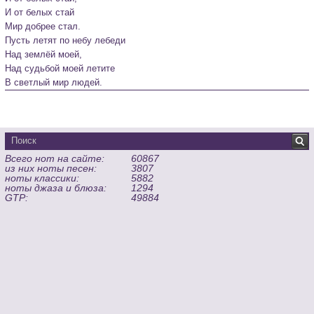
И от белых стай

Мир добрее стал.

Пусть летят по небу лебеди

Над землёй моей,

Над судьбой моей летите

В светлый мир людей.
Всего нот на сайте:
60867
из них ноты песен:
3807
ноты классики:
5882
ноты джаза и блюза:
1294
GTP:
49884