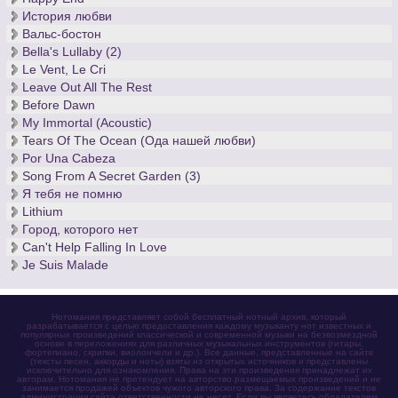
История любви
Вальс-бостон
Bella's Lullaby (2)
Le Vent, Le Cri
Leave Out All The Rest
Before Dawn
My Immortal (Acoustic)
Tears Of The Ocean (Ода нашей любви)
Por Una Cabeza
Song From A Secret Garden (3)
Я тебя не помню
Lithium
Город, которого нет
Can't Help Falling In Love
Je Suis Malade
Нотомания представляет собой бесплатный нотный архив, который
разрабатывается с целью предоставления каждому музыканту нот известных и
популярных произведений классической и современной музыки на безвозмездной
основе в переложениях для различных музыкальных инструментов (гитары,
фортепиано, скрипки, виолончели и др.). Все данные, представленные на сайте
(тексты песен, аккорды и ноты) взяты из открытых источников и представлены
исключительно для ознакомления. Права на эти произведения принадлежат их
авторам. Нотомания не претендует на авторство размещаемых произведений и не
занимается продажей объектов чужого авторского права. За содержание текстов
администрация сайта ответственности не несет. Если вы являетесь обладателем