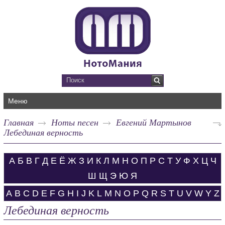
Меню
Главная
Ноты песен
Евгений Мартынов
Лебединая верность
А
Б
В
Г
Д
Е
Ё
Ж
З
И
К
Л
М
Н
О
П
Р
С
Т
У
Ф
Х
Ц
Ч
Ш
Щ
Э
Ю
Я
A
B
C
D
E
F
G
H
I
J
K
L
M
N
O
P
Q
R
S
T
U
V
W
Y
Z
Лебединая верность