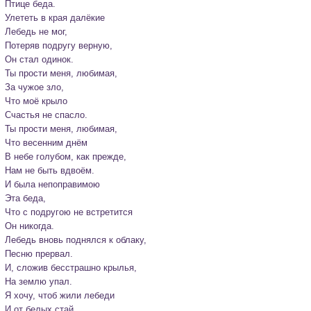
Птице беда.

Улететь в края далёкие

Лебедь не мог,

Потеряв подругу верную,

Он стал одинок.

Ты прости меня, любимая,

За чужое зло,

Что моё крыло

Счастья не спасло.

Ты прости меня, любимая,

Что весенним днём

В небе голубом, как прежде,

Нам не быть вдвоём.

И была непоправимою

Эта беда,

Что с подругою не встретится

Он никогда.

Лебедь вновь поднялся к облаку,

Песню прервал.

И, сложив бесстрашно крылья,

На землю упал.

Я хочу, чтоб жили лебеди

И от белых стай,
