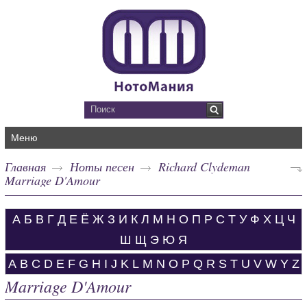
Меню
Главная
Ноты песен
Richard Clydeman
Marriage D'Amour
А
Б
В
Г
Д
Е
Ё
Ж
З
И
К
Л
М
Н
О
П
Р
С
Т
У
Ф
Х
Ц
Ч
Ш
Щ
Э
Ю
Я
A
B
C
D
E
F
G
H
I
J
K
L
M
N
O
P
Q
R
S
T
U
V
W
Y
Z
Marriage D'Amour