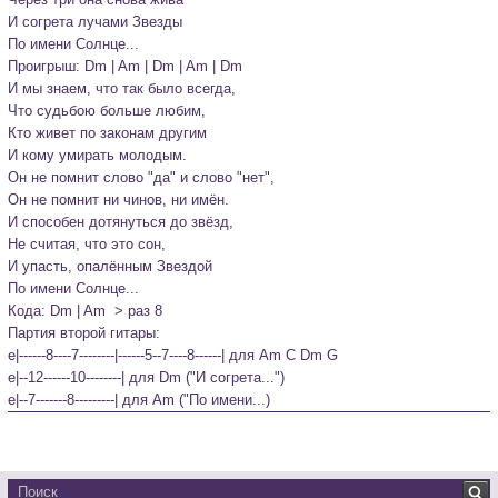
И согрета лучами Звезды

По имени Солнце...
Проигрыш: Dm | Am | Dm | Am | Dm
И мы знаем, что так было всегда,

Что судьбою больше любим,

Кто живет по законам другим

И кому умирать молодым.

Он не помнит слово "да" и слово "нет",

Он не помнит ни чинов, ни имён.

И способен дотянуться до звёзд,

Не считая, что это сон,

И упасть, опалённым Звездой

По имени Солнце...
Кода: Dm | Am  > раз 8
Партия второй гитары: 

e|------8----7--------|------5--7----8------| для Am C Dm G

e|--12------10--------| для Dm ("И согрета...")

e|--7-------8---------| для Am ("По имени...)