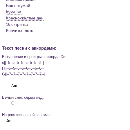
Бошентумай
Кукушка
Красно-жёлтые дни
Электричка
Кончится лето
Текст песни c аккордами:
Вступление и проигрыш аккорда Dm:

e||--5--5--5--8--5--5--5--8--|

H||--6--5--6--6--6--5--6--6--|

G||--7--7--7--7--7--7--7--7--|
Белый снег, серый лёд,
На растрескавшейся земле.