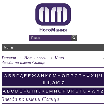
Меню
Главная
Ноты песен
Кино
Звезда по имени Солнце
А
Б
В
Г
Д
Е
Ё
Ж
З
И
К
Л
М
Н
О
П
Р
С
Т
У
Ф
Х
Ц
Ч
Ш
Щ
Э
Ю
Я
A
B
C
D
E
F
G
H
I
J
K
L
M
N
O
P
Q
R
S
T
U
V
W
Y
Z
Звезда по имени Солнце