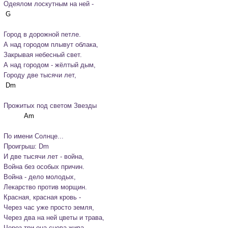
Одеялом лоскутным на ней -
Город в дорожной петле.

А над городом плывут облака,

Закрывая небесный свет.

А над городом - жёлтый дым,

Городу две тысячи лет,
Прожитых под светом Звезды
По имени Солнце...
Проигрыш: Dm
И две тысячи лет - война,

Война без особых причин.

Война - дело молодых,

Лекарство против морщин.

Красная, красная кровь -

Через час уже просто земля,

Через два на ней цветы и трава,

Через три она снова жива
