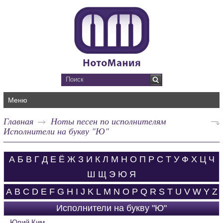
Меню
Главная
Ноты песен по исполнителям
Исполнители на букву "Ю"
А
Б
В
Г
Д
Е
Ё
Ж
З
И
К
Л
М
Н
О
П
Р
С
Т
У
Ф
Х
Ц
Ч
Ш
Щ
Э
Ю
Я
A
B
C
D
E
F
G
H
I
J
K
L
M
N
O
P
Q
R
S
T
U
V
W
Y
Z
Исполнители на букву "Ю"
Юлий Ким