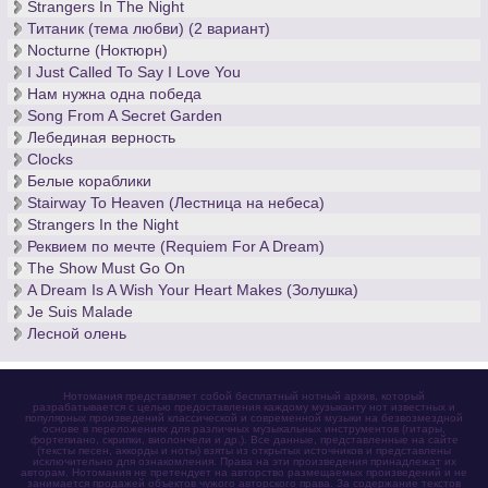
Strangers In The Night
Титаник (тема любви) (2 вариант)
Nocturne (Ноктюрн)
I Just Called To Say I Love You
Нам нужна одна победа
Song From A Secret Garden
Лебединая верность
Clocks
Белые кораблики
Stairway To Heaven (Лестница на небеса)
Strangers In the Night
Реквием по мечте (Requiem For A Dream)
The Show Must Go On
A Dream Is A Wish Your Heart Makes (Золушка)
Je Suis Malade
Лесной олень
Нотомания представляет собой бесплатный нотный архив, который
разрабатывается с целью предоставления каждому музыканту нот известных и
популярных произведений классической и современной музыки на безвозмездной
основе в переложениях для различных музыкальных инструментов (гитары,
фортепиано, скрипки, виолончели и др.). Все данные, представленные на сайте
(тексты песен, аккорды и ноты) взяты из открытых источников и представлены
исключительно для ознакомления. Права на эти произведения принадлежат их
авторам. Нотомания не претендует на авторство размещаемых произведений и не
занимается продажей объектов чужого авторского права. За содержание текстов