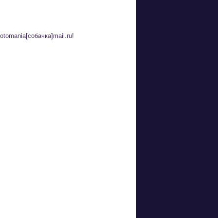
tomania[собачка]mail.ru!