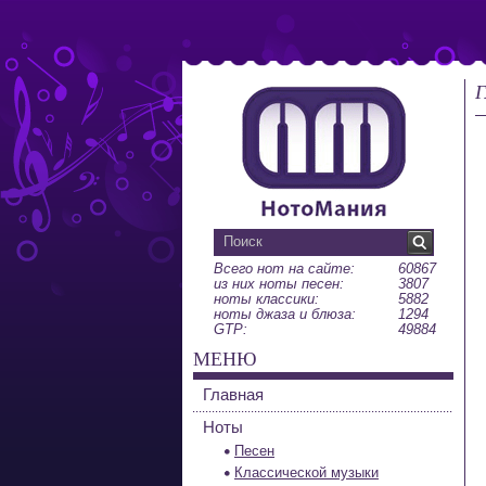
Г
Всего нот на сайте:
60867
из них ноты песен:
3807
ноты классики:
5882
ноты джаза и блюза:
1294
GTP:
49884
МЕНЮ
Главная
Ноты
Песен
Классической музыки