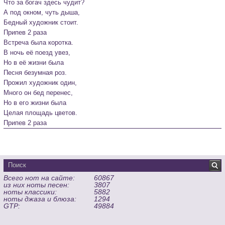
Что за богач здесь чудит?

А под окном, чуть дыша,

Бедный художник стоит.
Припев 2 раза
Встреча была коротка.

В ночь её поезд увез,

Но в её жизни была

Песня безумная роз.

Прожил художник один,

Много он бед перенес,

Но в его жизни была

Целая площадь цветов.
Всего нот на сайте:
60867
из них ноты песен:
3807
ноты классики:
5882
ноты джаза и блюза:
1294
GTP:
49884