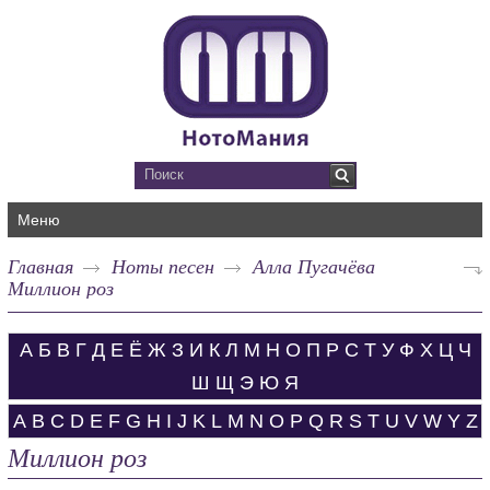
Меню
Главная
Ноты песен
Алла Пугачёва
Миллион роз
А
Б
В
Г
Д
Е
Ё
Ж
З
И
К
Л
М
Н
О
П
Р
С
Т
У
Ф
Х
Ц
Ч
Ш
Щ
Э
Ю
Я
A
B
C
D
E
F
G
H
I
J
K
L
M
N
O
P
Q
R
S
T
U
V
W
Y
Z
Миллион роз