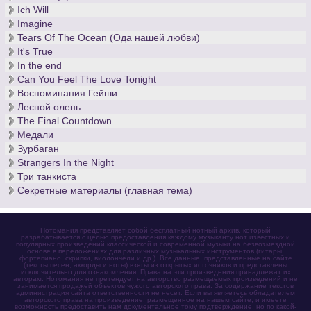
Ich Will
Imagine
Tears Of The Ocean (Ода нашей любви)
It's True
In the end
Can You Feel The Love Tonight
Воспоминания Гейши
Лесной олень
The Final Countdown
Медали
Зурбаган
Strangers In the Night
Три танкиста
Секретные материалы (главная тема)
Нотомания представляет собой бесплатный нотный архив, который
разрабатывается с целью предоставления каждому музыканту нот известных и
популярных произведений классической и современной музыки на безвозмездной
основе в переложениях для различных музыкальных инструментов (гитары,
фортепиано, скрипки, виолончели и др.). Все данные, представленные на сайте
(тексты песен, аккорды и ноты) взяты из открытых источников и представлены
исключительно для ознакомления. Права на эти произведения принадлежат их
авторам. Нотомания не претендует на авторство размещаемых произведений и не
занимается продажей объектов чужого авторского права. За содержание текстов
администрация сайта ответственности не несет. Если вы являетесь обладателем
авторского права на произведение, размещенное на нашем сайте, и имеете
возможность предоставить нам документальное тому подтверждение, но по какой-