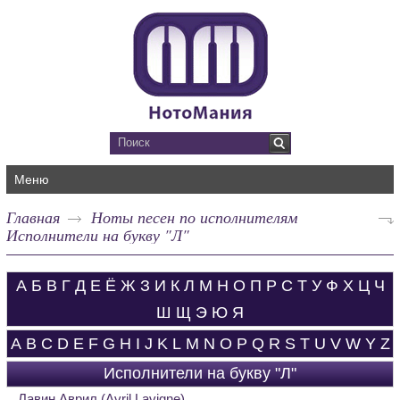
Меню
Главная
Ноты песен по исполнителям
Исполнители на букву "Л"
А
Б
В
Г
Д
Е
Ё
Ж
З
И
К
Л
М
Н
О
П
Р
С
Т
У
Ф
Х
Ц
Ч
Ш
Щ
Э
Ю
Я
A
B
C
D
E
F
G
H
I
J
K
L
M
N
O
P
Q
R
S
T
U
V
W
Y
Z
Исполнители на букву "Л"
Лавин Аврил (Avril Lavigne)