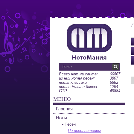
Г
Всего нот на сайте:
60867
из них ноты песен:
3807
ноты классики:
5882
ноты джаза и блюза:
1294
GTP:
49884
МЕНЮ
Главная
Ноты
Песен
По исполнителям