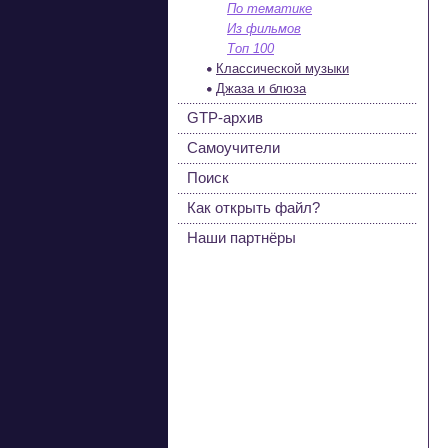
По тематике
Из фильмов
Топ 100
Классической музыки
Джаза и блюза
GTP-архив
Самоучители
Поиск
Как открыть файл?
Наши партнёры