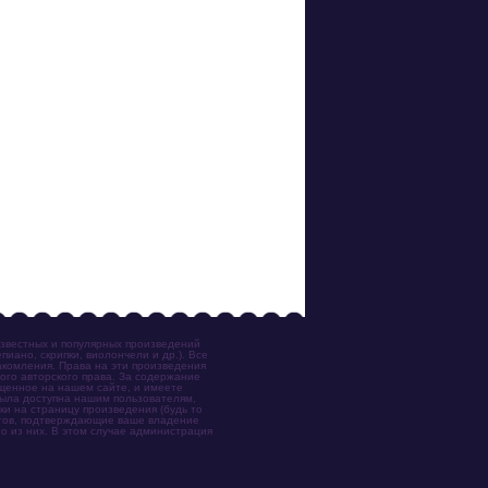
известных и популярных произведений
иано, скрипки, виолончели и др.). Все
акомления. Права на эти произведения
ого авторского права. За содержание
ещенное на нашем сайте, и имеете
была доступна нашим пользователям,
ки на страницу произведения (будь то
ентов, подтверждающие ваше владение
о из них. В этом случае администрация