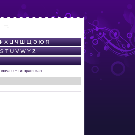
Ф
Х
Ц
Ч
Ш
Щ
Э
Ю
Я
S
T
U
V
W
Y
Z
тепиано + гитара/вокал