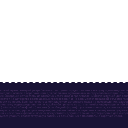
отный архив, который разрабатывается с целью предоставления каждому музыканту нот 
мездной основе в переложениях для различных музыкальных инструментов (гитары, фортеп
ен, аккорды и ноты) взяты из открытых источников и представлены исключительно для озн
ендует на авторство размещаемых произведений и не занимается продажей объектов чуж
ности не несет. Если вы являетесь обладателем авторского права на произведение, разм
ное тому подтверждение, но по какой-либо причине не хотите, чтобы информация о нём 
otomania[собака]mail.ru) письмо (в свободной форме) с указанием автора, названия, ссыл
амоучитель или другое произведение) на нашем сайте и прикрепите к письму копии докум
зии к нескольким файлам, просим предоставить документальное подтверждение для каждог
зуется удалить соответствующую запись из базы данных в максимально короткие сроки.