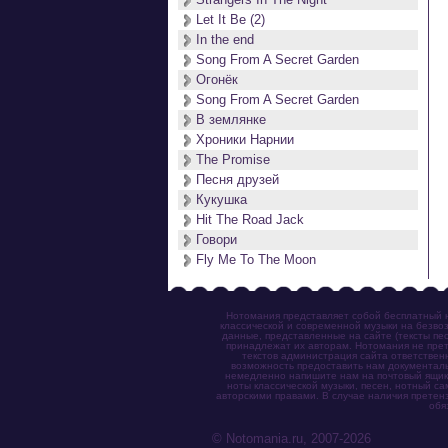
Let It Be (2)
In the end
Song From A Secret Garden
Огонёк
Song From A Secret Garden
В землянке
Хроники Нарнии
The Promise
Песня друзей
Кукушка
Hit The Road Jack
Говори
Fly Me To The Moon
Нотомания представляет собой бесплатный н
классической и современной музыки на безвоз
данные, представленные на сайте (тексты пес
принадлежат их авторам. Нотомания не прет
текстов администрация сайта ответствен
возможность предоставить нам документаль
немедленно напишите нам на почтовый ящик (n
ноты классической музыки, песен, нотный с
авторскими правами. В случае наличия претен
обя
© Notomania.ru, 2007-2026