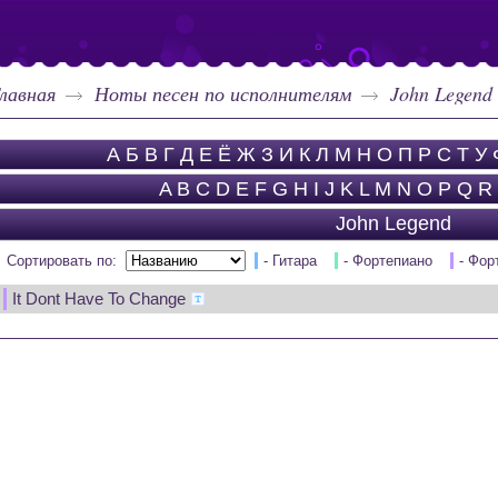
лавная
Ноты песен по исполнителям
John Legend
А
Б
В
Г
Д
Е
Ё
Ж
З
И
К
Л
М
Н
О
П
Р
С
Т
У
A
B
C
D
E
F
G
H
I
J
K
L
M
N
O
P
Q
R
John Legend
Сортировать по:
- Гитара
- Фортепиано
- Фор
It Dont Have To Change