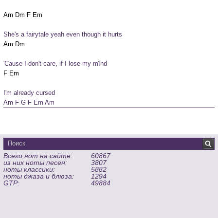
She's a fairytale yeah even though it hurts
'Cause I don't care, if I lose my mïnd
I'm already cursed
Am F G F Em Am
Всего нот на сайте:
60867
из них ноты песен:
3807
ноты классики:
5882
ноты джаза и блюза:
1294
GTP:
49884