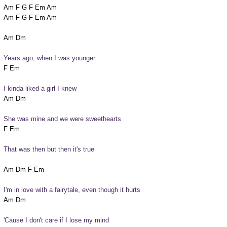
Am F G F Em Am

Am F G F Em Am

Years ago, when I was younger
I kinda liked a girl I knew
She was mine and we were sweethearts
That was then but then it's true
I'm in love with a fairytale, even though it hurts
'Cause I don't care if I lose my mind