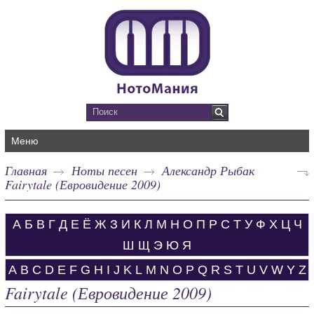
Меню
Главная
Ноты песен
Александр Рыбак
Fairytale (Евровидение 2009)
А
Б
В
Г
Д
Е
Ё
Ж
З
И
К
Л
М
Н
О
П
Р
С
Т
У
Ф
Х
Ц
Ч
Ш
Щ
Э
Ю
Я
A
B
C
D
E
F
G
H
I
J
K
L
M
N
O
P
Q
R
S
T
U
V
W
Y
Z
Fairytale (Евровидение 2009)