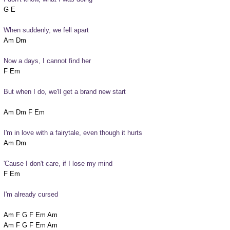
When suddenly, we fell apart
Now a days, I cannot find her
But when I do, we'll get a brand new start
I'm in love with a fairytale, even though it hurts
'Cause I don't care, if I lose my mind
I'm already cursed
Am F G F Em Am

Am F G F Em Am
