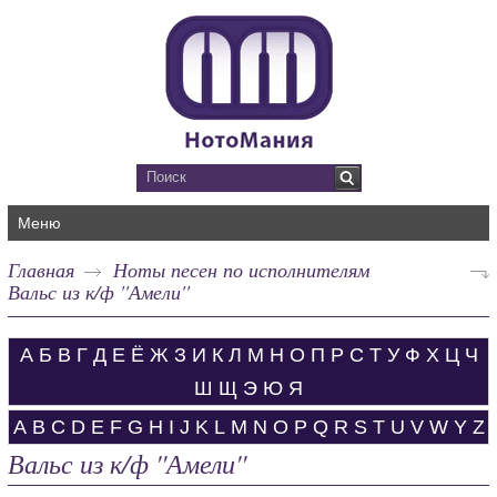
Меню
Главная
Ноты песен по исполнителям
Вальс из к/ф ''Амели''
А
Б
В
Г
Д
Е
Ё
Ж
З
И
К
Л
М
Н
О
П
Р
С
Т
У
Ф
Х
Ц
Ч
Ш
Щ
Э
Ю
Я
A
B
C
D
E
F
G
H
I
J
K
L
M
N
O
P
Q
R
S
T
U
V
W
Y
Z
Вальс из к/ф ''Амели''