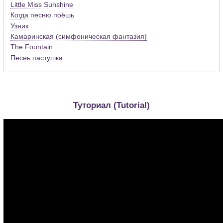
Little Miss Sunshine
Когда песню поёшь
Узник
Камаринская (симфоническая фантазия)
The Fountain
Песнь пастушка
Туториал (Tutorial)