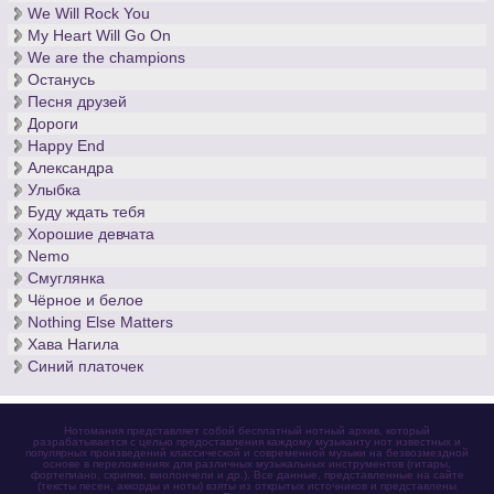
We Will Rock You
My Heart Will Go On
We are the champions
Останусь
Песня друзей
Дороги
Happy End
Александра
Улыбка
Буду ждать тебя
Хорошие девчата
Nemo
Смуглянка
Чёрное и белое
Nothing Else Matters
Хава Нагила
Синий платочек
Нотомания представляет собой бесплатный нотный архив, который
разрабатывается с целью предоставления каждому музыканту нот известных и
популярных произведений классической и современной музыки на безвозмездной
основе в переложениях для различных музыкальных инструментов (гитары,
фортепиано, скрипки, виолончели и др.). Все данные, представленные на сайте
(тексты песен, аккорды и ноты) взяты из открытых источников и представлены