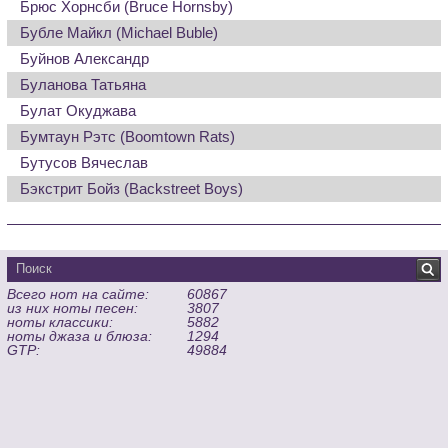
Брюс Хорнсби (Bruce Hornsby)
Бубле Майкл (Michael Buble)
Буйнов Александр
Буланова Татьяна
Булат Окуджава
Бумтаун Рэтс (Boomtown Rats)
Бутусов Вячеслав
Бэкстрит Бойз (Backstreet Boys)
Всего нот на сайте:
60867
из них ноты песен:
3807
ноты классики:
5882
ноты джаза и блюза:
1294
GTP:
49884