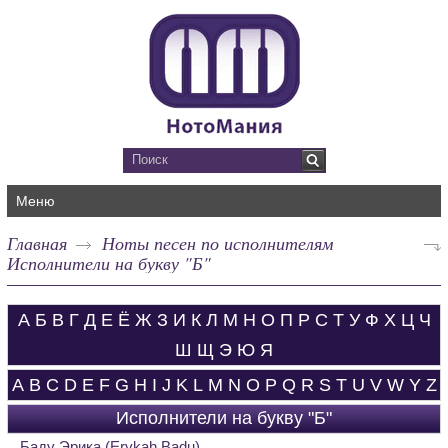
Меню
Главная
Ноты песен по исполнителям
Исполнители на букву "Б"
А
Б
В
Г
Д
Е
Ё
Ж
З
И
К
Л
М
Н
О
П
Р
С
Т
У
Ф
Х
Ц
Ч
Ш
Щ
Э
Ю
Я
A
B
C
D
E
F
G
H
I
J
K
L
M
N
O
P
Q
R
S
T
U
V
W
Y
Z
Исполнители на букву "Б"
Баду Эрика (Erykah Badu)