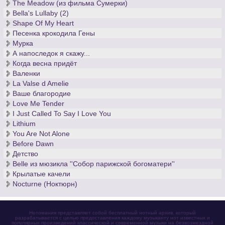
The Meadow (из фильма Сумерки)
Bella's Lullaby (2)
Shape Of My Heart
Песенка крокодила Гены
Мурка
А напоследок я скажу...
Когда весна придёт
Валенки
La Valse d Amelie
Ваше благородие
Love Me Tender
I Just Called To Say I Love You
Lithium
You Are Not Alone
Before Dawn
Детство
Belle из мюзикла ''Собор парижской богоматери''
Крылатые качели
Nocturne (Ноктюрн)
Нотомания представляет собой бесплатный нотный архив, который
разрабатывается с целью предоставления каждому музыканту нот известных и
популярных произведений классической и современной музыки на безвозмездной