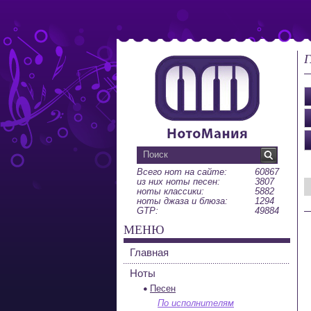
Г
Всего нот на сайте:
60867
из них ноты песен:
3807
ноты классики:
5882
ноты джаза и блюза:
1294
GTP:
49884
МЕНЮ
Главная
Ноты
Песен
По исполнителям