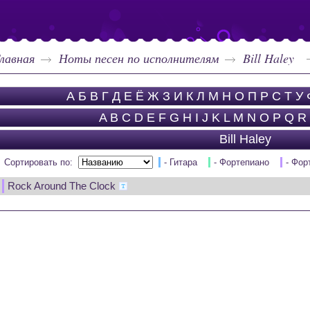
лавная
Ноты песен по исполнителям
Bill Haley
А
Б
В
Г
Д
Е
Ё
Ж
З
И
К
Л
М
Н
О
П
Р
С
Т
У
A
B
C
D
E
F
G
H
I
J
K
L
M
N
O
P
Q
R
Bill Haley
Сортировать по:
- Гитара
- Фортепиано
- Фор
Rock Around The Clock