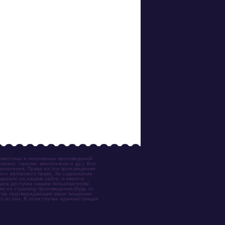
известных и популярных произведений
иано, скрипки, виолончели и др.). Все
акомления. Права на эти произведения
ого авторского права. За содержание
ещенное на нашем сайте, и имеете
была доступна нашим пользователям,
ки на страницу произведения (будь то
ентов, подтверждающие ваше владение
о из них. В этом случае администрация