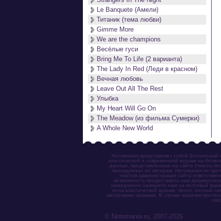
Le Banquete (Амели)
Титаник (тема любви)
Gimme More
We are the champions
Весёлые гуси
Bring Me To Life (2 варианта)
The Lady In Red (Леди в красном)
Вечная любовь
Leave Out All The Rest
Улыбка
My Heart Will Go On
The Meadow (из фильма Сумерки)
A Whole New World
Нотомания представляет собой бесплатный н
классической и современной музыки на безвоз
данные, представленные на сайте (тексты пес
принадлежат их авторам. Нотомания не прет
текстов администрация сайта ответствен
возможность предоставить нам документаль
немедленно напишите нам на почтовый ящик (n
ноты классической музыки, песен, нотный с
авторскими правами. В случае наличия претен
обя
© Notomania.ru, 2007-2026