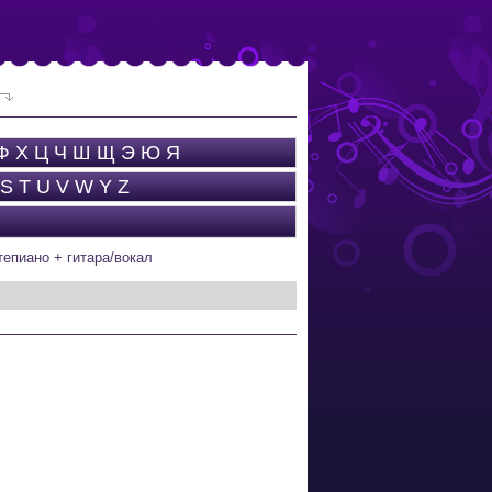
Ф
Х
Ц
Ч
Ш
Щ
Э
Ю
Я
S
T
U
V
W
Y
Z
тепиано + гитара/вокал