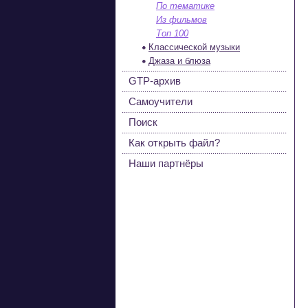
По тематике
Из фильмов
Топ 100
Классической музыки
Джаза и блюза
GTP-архив
Самоучители
Поиск
Как открыть файл?
Наши партнёры