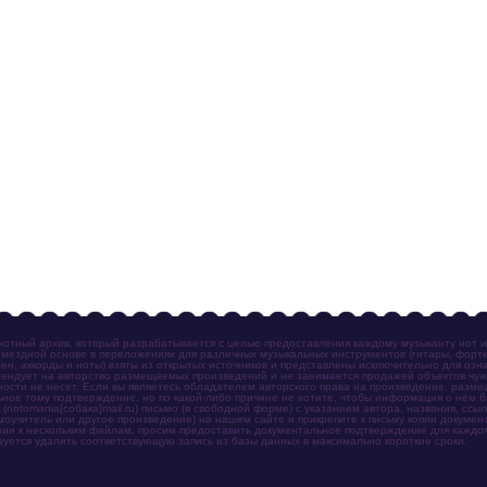
отный архив, который разрабатывается с целью предоставления каждому музыканту нот 
мездной основе в переложениях для различных музыкальных инструментов (гитары, фортеп
ен, аккорды и ноты) взяты из открытых источников и представлены исключительно для озн
ендует на авторство размещаемых произведений и не занимается продажей объектов чуж
ности не несет. Если вы являетесь обладателем авторского права на произведение, разм
ное тому подтверждение, но по какой-либо причине не хотите, чтобы информация о нём 
otomania[собака]mail.ru) письмо (в свободной форме) с указанием автора, названия, ссыл
амоучитель или другое произведение) на нашем сайте и прикрепите к письму копии докум
зии к нескольким файлам, просим предоставить документальное подтверждение для каждог
зуется удалить соответствующую запись из базы данных в максимально короткие сроки.