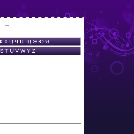
Ф
Х
Ц
Ч
Ш
Щ
Э
Ю
Я
S
T
U
V
W
Y
Z