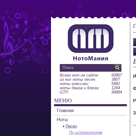
Г
B
Всего нот на сайте:
60867
И
из них ноты песен:
3807
ноты классики:
5882
ноты джаза и блюза:
1294
Ф
GTP:
49884
МЕНЮ
Р
Главная
З
Ноты
Песен
По исполнителям