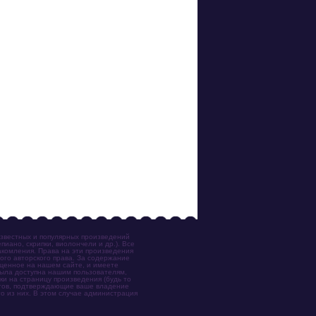
известных и популярных произведений
иано, скрипки, виолончели и др.). Все
акомления. Права на эти произведения
ого авторского права. За содержание
ещенное на нашем сайте, и имеете
была доступна нашим пользователям,
ки на страницу произведения (будь то
ентов, подтверждающие ваше владение
о из них. В этом случае администрация