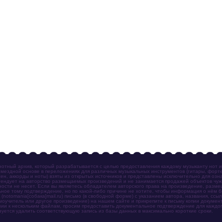
отный архив, который разрабатывается с целью предоставления каждому музыканту нот 
мездной основе в переложениях для различных музыкальных инструментов (гитары, фортеп
ен, аккорды и ноты) взяты из открытых источников и представлены исключительно для озн
ендует на авторство размещаемых произведений и не занимается продажей объектов чуж
ности не несет. Если вы являетесь обладателем авторского права на произведение, разм
ное тому подтверждение, но по какой-либо причине не хотите, чтобы информация о нём 
otomania[собака]mail.ru) письмо (в свободной форме) с указанием автора, названия, ссыл
амоучитель или другое произведение) на нашем сайте и прикрепите к письму копии докум
зии к нескольким файлам, просим предоставить документальное подтверждение для каждог
зуется удалить соответствующую запись из базы данных в максимально короткие сроки.