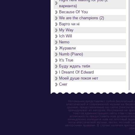
варианта)
Because Of You
We are the champions (2)
Варто чи нi
My Way
Ich Will
Nemo
Журавли
Numb (Piano)
It's True
Буду ждать тебя
I Dreamt Of Edward
Моей душе покоя нет
Снег
Нотомания представляет собой бесплатный н
классической и современной музыки на безвоз
данные, представленные на сайте (тексты пес
принадлежат их авторам. Нотомания не прет
текстов администрация сайта ответствен
возможность предоставить нам документаль
немедленно напишите нам на почтовый ящик (n
ноты классической музыки, песен, нотный с
авторскими правами. В случае наличия претен
обя