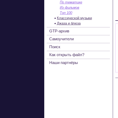
По тематике
Из фильмов
Топ 100
Классической музыки
Джаза и блюза
GTP-архив
Самоучители
Поиск
Как открыть файл?
Наши партнёры