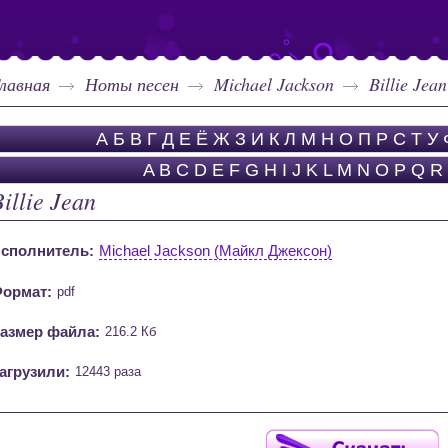
лавная
Ноты песен
Michael Jackson
Billie Jean
А
Б
В
Г
Д
Е
Ё
Ж
З
И
К
Л
М
Н
О
П
Р
С
Т
У
A
B
C
D
E
F
G
H
I
J
K
L
M
N
O
P
Q
R
illie Jean
сполнитель:
Michael Jackson (Майкл Джексон)
ормат:
pdf
азмер файла:
216.2 Кб
агрузили:
12443 раза