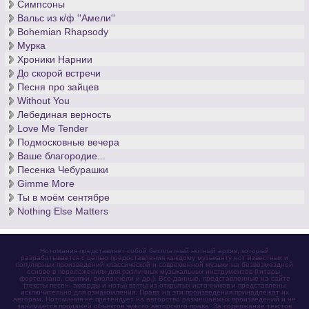
Симпсоны
Вальс из к/ф ''Амели''
Bohemian Rhapsody
Мурка
Хроники Нарнии
До скорой встречи
Песня про зайцев
Without You
Лебединая верность
Love Me Tender
Подмосковные вечера
Ваше благородие...
Песенка Чебурашки
Gimme More
Ты в моём сентябре
Nothing Else Matters
Нотомания представляет собой бесплатный нотный архив, который
разрабатывается с целью предоставления каждому музыканту нот известных и
популярных произведений классической и современной музыки на безвозмездной
основе в переложениях для различных музыкальных инструментов (гитары,
фортепиано, скрипки, виолончели и др.). Все данные, представленные на сайте
(тексты песен, аккорды и ноты) взяты из открытых источников и представлены
исключительно для ознакомления. Права на эти произведения принадлежат их
авторам. Нотомания не претендует на авторство размещаемых произведений и не
занимается продажей объектов чужого авторского права. За содержание текстов