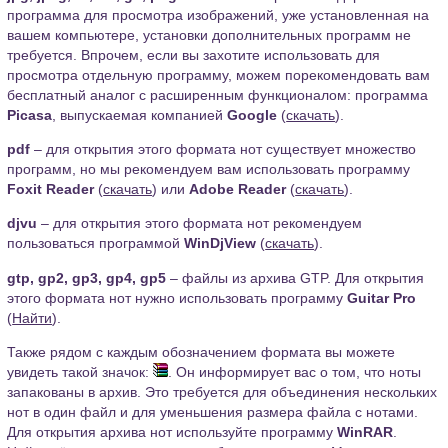
программа для просмотра изображений, уже установленная на
вашем компьютере, установки дополнительных программ не
требуется. Впрочем, если вы захотите использовать для
просмотра отдельную программу, можем порекомендовать вам
бесплатный аналог с расширенным функционалом: программа
Picasa
, выпускаемая компанией
Google
(
скачать
).
pdf
– для открытия этого формата нот существует множество
программ, но мы рекомендуем вам использовать программу
Foxit Reader
(
скачать
) или
Adobe Reader
(
скачать
).
djvu
– для открытия этого формата нот рекомендуем
пользоваться программой
WinDjView
(
скачать
).
gtp, gp2, gp3, gp4, gp5
– файлы из архива GTP. Для открытия
этого формата нот нужно использовать программу
Guitar Pro
(
Найти
).
Также рядом с каждым обозначением формата вы можете
увидеть такой значок:
. Он информирует вас о том, что ноты
запакованы в архив. Это требуется для объединения нескольких
нот в один файл и для уменьшения размера файла с нотами.
Для открытия архива нот используйте программу
WinRAR
.