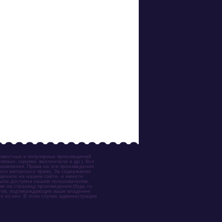
известных и популярных произведений
иано, скрипки, виолончели и др.). Все
акомления. Права на эти произведения
ого авторского права. За содержание
ещенное на нашем сайте, и имеете
была доступна нашим пользователям,
ки на страницу произведения (будь то
ентов, подтверждающие ваше владение
о из них. В этом случае администрация