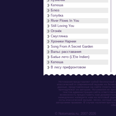
Катюша
Блюз
Голубка
River Flows In You
Still Loving You
Огонёк
Смуглянка
Хроники Нарнии
Song From A Secret Garden
Вальс расставания
Бабье лето (L'Ete Indien)
Катюша
В лесу прифронтовом
Нотомания представляет собой бесплатный н
классической и современной музыки на безвоз
данные, представленные на сайте (тексты пес
принадлежат их авторам. Нотомания не прет
текстов администрация сайта ответствен
возможность предоставить нам документаль
немедленно напишите нам на почтовый ящик (n
ноты классической музыки, песен, нотный с
авторскими правами. В случае наличия претен
обя
© Notomania.ru, 2007-2026