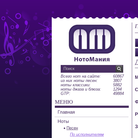
Г
Всего нот на сайте:
60867
М
из них ноты песен:
3807
ноты классики:
5882
ноты джаза и блюза:
1294
С
GTP:
49884
МЕНЮ
Ф
Главная
Р
Ноты
З
Песен
По исполнителям