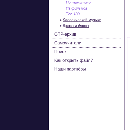
По тематике
Из фильмов
Топ 100
Классической музыки
Джаза и блюза
GTP-архив
Самоучители
Поиск
Как открыть файл?
Наши партнёры