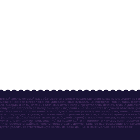
отный архив, который разрабатывается с целью предоставления каждому музыканту нот 
мездной основе в переложениях для различных музыкальных инструментов (гитары, фортеп
ен, аккорды и ноты) взяты из открытых источников и представлены исключительно для озн
ендует на авторство размещаемых произведений и не занимается продажей объектов чуж
ности не несет. Если вы являетесь обладателем авторского права на произведение, разм
ное тому подтверждение, но по какой-либо причине не хотите, чтобы информация о нём 
otomania[собака]mail.ru) письмо (в свободной форме) с указанием автора, названия, ссыл
амоучитель или другое произведение) на нашем сайте и прикрепите к письму копии докум
зии к нескольким файлам, просим предоставить документальное подтверждение для каждог
зуется удалить соответствующую запись из базы данных в максимально короткие сроки.