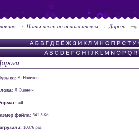
лавная
Ноты песен по исполнителям
Дороги
А
Б
В
Г
Д
Е
Ё
Ж
З
И
К
Л
М
Н
О
П
Р
С
Т
У
A
B
C
D
E
F
G
H
I
J
K
L
M
N
O
P
Q
R
Дороги
узыка:
А. Новиков
лова:
Л.Ошанин
ормат:
pdf
азмер файла:
341.3 Кб
агрузили:
10876 раз