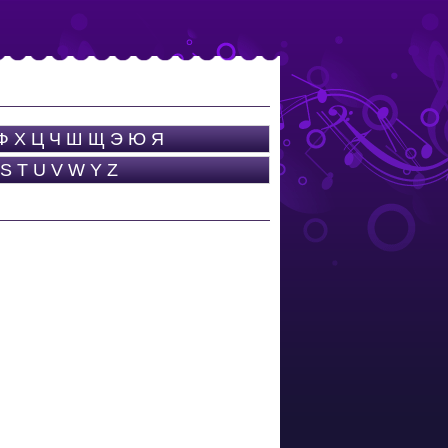
Ф
Х
Ц
Ч
Ш
Щ
Э
Ю
Я
S
T
U
V
W
Y
Z