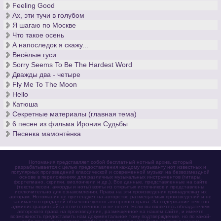
Feeling Good
Ах, эти тучи в голубом
Я шагаю по Москве
Что такое осень
А напоследок я скажу...
Весёлые гуси
Sorry Seems To Be The Hardest Word
Дважды два - четыре
Fly Me To The Moon
Hello
Катюша
Секретные материалы (главная тема)
6 песен из фильма Ирония Судьбы
Песенка мамонтёнка
Нотомания представляет собой бесплатный нотный архив, который
разрабатывается с целью предоставления каждому музыканту нот известных и
популярных произведений классической и современной музыки на безвозмездной
основе в переложениях для различных музыкальных инструментов (гитары,
фортепиано, скрипки, виолончели и др.). Все данные, представленные на сайте
(тексты песен, аккорды и ноты) взяты из открытых источников и представлены
исключительно для ознакомления. Права на эти произведения принадлежат их
авторам. Нотомания не претендует на авторство размещаемых произведений и не
занимается продажей объектов чужого авторского права. За содержание текстов
администрация сайта ответственности не несет. Если вы являетесь обладателем
авторского права на произведение, размещенное на нашем сайте, и имеете
возможность предоставить нам документальное тому подтверждение, но по какой-