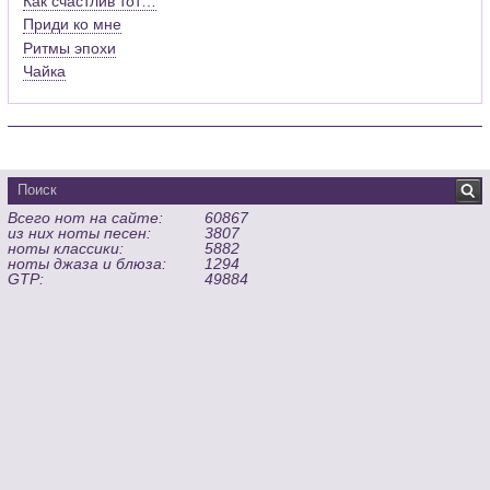
Как счастлив тот…
Приди ко мне
Ритмы эпохи
Чайка
Всего нот на сайте:
60867
из них ноты песен:
3807
ноты классики:
5882
ноты джаза и блюза:
1294
GTP:
49884