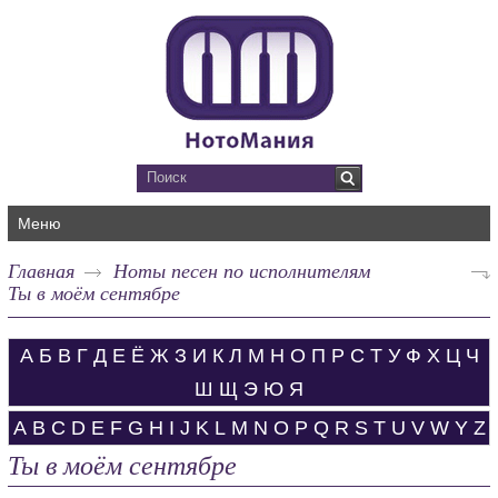
Меню
Главная
Ноты песен по исполнителям
Ты в моём сентябре
А
Б
В
Г
Д
Е
Ё
Ж
З
И
К
Л
М
Н
О
П
Р
С
Т
У
Ф
Х
Ц
Ч
Ш
Щ
Э
Ю
Я
A
B
C
D
E
F
G
H
I
J
K
L
M
N
O
P
Q
R
S
T
U
V
W
Y
Z
Ты в моём сентябре