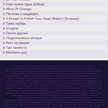
Нам нужна одна победа
Wind Of Change
Песенка о медведях
A Dream Is A Wish Your Heart Makes (Золушка)
Тема любви
Imagine
Песня друзей
Подмосковные вечера
Аист на крыше
Три танкиста
Миллион роз
Нотомания представляет собой бесплатный нотный архив, который
разрабатывается с целью предоставления каждому музыканту нот известных и
популярных произведений классической и современной музыки на безвозмездной
основе в переложениях для различных музыкальных инструментов (гитары,
фортепиано, скрипки, виолончели и др.). Все данные, представленные на сайте
(тексты песен, аккорды и ноты) взяты из открытых источников и представлены
исключительно для ознакомления. Права на эти произведения принадлежат их
авторам. Нотомания не претендует на авторство размещаемых произведений и не
занимается продажей объектов чужого авторского права. За содержание текстов
администрация сайта ответственности не несет. Если вы являетесь обладателем
авторского права на произведение, размещенное на нашем сайте, и имеете
возможность предоставить нам документальное тому подтверждение, но по какой-
либо причине не хотите, чтобы информация о нём была доступна нашим
пользователям, немедленно напишите нам на почтовый ящик
(notomania[собака]mail.ru) письмо (в свободной форме) с указанием автора, названия,
ссылки на страницу произведения (будь то ноты классической музыки, песен, нотный
самоучитель или другое произведение) на нашем сайте и прикрепите к письму копии
документов, подтверждающие ваше владение авторскими правами. В случае