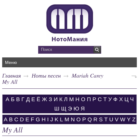
Меню
Главная
Ноты песен
Mariah Carey
My All
А
Б
В
Г
Д
Е
Ё
Ж
З
И
К
Л
М
Н
О
П
Р
С
Т
У
Ф
Х
Ц
Ч
Ш
Щ
Э
Ю
Я
A
B
C
D
E
F
G
H
I
J
K
L
M
N
O
P
Q
R
S
T
U
V
W
Y
Z
My All