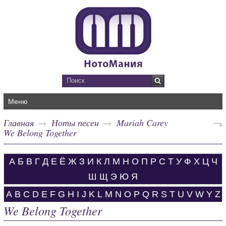
Меню
Главная
Ноты песен
Mariah Carey
We Belong Together
А
Б
В
Г
Д
Е
Ё
Ж
З
И
К
Л
М
Н
О
П
Р
С
Т
У
Ф
Х
Ц
Ч
Ш
Щ
Э
Ю
Я
A
B
C
D
E
F
G
H
I
J
K
L
M
N
O
P
Q
R
S
T
U
V
W
Y
Z
We Belong Together