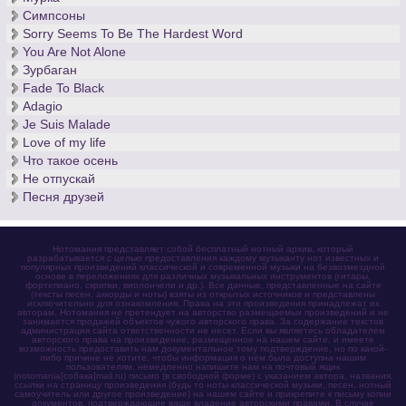
Симпсоны
Sorry Seems To Be The Hardest Word
You Are Not Alone
Зурбаган
Fade To Black
Adagio
Je Suis Malade
Love of my life
Что такое осень
Не отпускай
Песня друзей
Нотомания представляет собой бесплатный нотный архив, который
разрабатывается с целью предоставления каждому музыканту нот известных и
популярных произведений классической и современной музыки на безвозмездной
основе в переложениях для различных музыкальных инструментов (гитары,
фортепиано, скрипки, виолончели и др.). Все данные, представленные на сайте
(тексты песен, аккорды и ноты) взяты из открытых источников и представлены
исключительно для ознакомления. Права на эти произведения принадлежат их
авторам. Нотомания не претендует на авторство размещаемых произведений и не
занимается продажей объектов чужого авторского права. За содержание текстов
администрация сайта ответственности не несет. Если вы являетесь обладателем
авторского права на произведение, размещенное на нашем сайте, и имеете
возможность предоставить нам документальное тому подтверждение, но по какой-
либо причине не хотите, чтобы информация о нём была доступна нашим
пользователям, немедленно напишите нам на почтовый ящик
(notomania[собака]mail.ru) письмо (в свободной форме) с указанием автора, названия,
ссылки на страницу произведения (будь то ноты классической музыки, песен, нотный
самоучитель или другое произведение) на нашем сайте и прикрепите к письму копии
документов, подтверждающие ваше владение авторскими правами. В случае