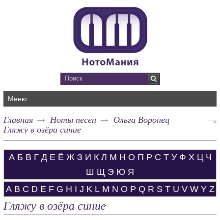
Меню
Главная
Ноты песен
Ольга Воронец
Гляжу в озёра синие
А
Б
В
Г
Д
Е
Ё
Ж
З
И
К
Л
М
Н
О
П
Р
С
Т
У
Ф
Х
Ц
Ч
Ш
Щ
Э
Ю
Я
A
B
C
D
E
F
G
H
I
J
K
L
M
N
O
P
Q
R
S
T
U
V
W
Y
Z
Гляжу в озёра синие