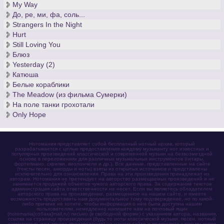
My Way
До, ре, ми, фа, соль...
Strangers In the Night
Hurt
Still Loving You
Блюз
Yesterday (2)
Катюша
Белые кораблики
The Meadow (из фильма Сумерки)
На поле танки грохотали
Only Hope
Нотомания представляет собой бесплатный нотный архив, который
разрабатывается с целью предоставления каждому музыканту нот известных и
популярных произведений классической и современной музыки на безвозмездной
основе в переложениях для различных музыкальных инструментов (гитары,
фортепиано, скрипки, виолончели и др.). Все данные, представленные на сайте
(тексты песен, аккорды и ноты) взяты из открытых источников и представлены
исключительно для ознакомления. Права на эти произведения принадлежат их
авторам. Нотомания не претендует на авторство размещаемых произведений и не
занимается продажей объектов чужого авторского права. За содержание текстов
администрация сайта ответственности не несет. Если вы являетесь обладателем
авторского права на произведение, размещенное на нашем сайте, и имеете
возможность предоставить нам документальное тому подтверждение, но по какой-
либо причине не хотите, чтобы информация о нём была доступна нашим
пользователям, немедленно напишите нам на почтовый ящик
(notomania[собака]mail.ru) письмо (в свободной форме) с указанием автора, названия,
ссылки на страницу произведения (будь то ноты классической музыки, песен, нотный
самоучитель или другое произведение) на нашем сайте и прикрепите к письму копии