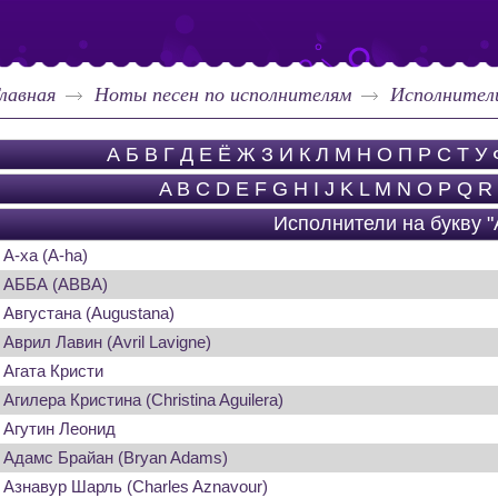
лавная
Ноты песен по исполнителям
Исполнители
А
Б
В
Г
Д
Е
Ё
Ж
З
И
К
Л
М
Н
О
П
Р
С
Т
У
A
B
C
D
E
F
G
H
I
J
K
L
M
N
O
P
Q
R
Исполнители на букву "
А-ха (A-ha)
АББА (ABBA)
Августана (Augustana)
Аврил Лавин (Avril Lavigne)
Агата Кристи
Агилера Кристина (Christina Aguilera)
Агутин Леонид
Адамс Брайан (Bryan Adams)
Азнавур Шарль (Charles Aznavour)