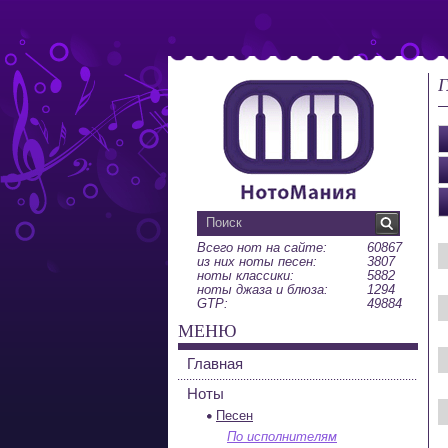
Г
Всего нот на сайте:
60867
из них ноты песен:
3807
ноты классики:
5882
ноты джаза и блюза:
1294
GTP:
49884
МЕНЮ
Главная
Ноты
Песен
По исполнителям