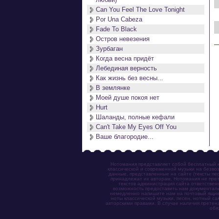
Can You Feel The Love Tonight
Por Una Cabeza
Fade To Black
Остров невезения
Зурбаган
Когда весна придёт
Лебединая верность
Как жизнь без весны...
В землянке
Моей душе покоя нет
Hurt
Шаланды, полные кефали
Can't Take My Eyes Off You
Ваше благородие...
Нотомания представляет собой бесплатный н
классической и современной музыки на безвоз
данные, представленные на сайте (тексты пес
принадлежат их авторам. Нотомания не прет
текстов администрация сайта ответствен
возможность предоставить нам документаль
немедленно напишите нам на почтовый ящик (n
ноты классической музыки, песен, нотный с
авторскими правами. В случае наличия претен
обя