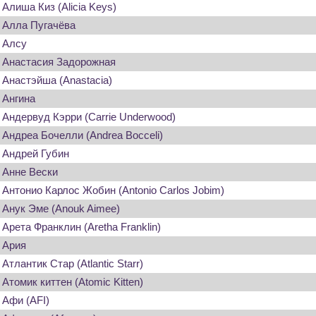
Алиша Киз (Alicia Keys)
Алла Пугачёва
Алсу
Анастасия Задорожная
Анастэйша (Anastacia)
Ангина
Андервуд Кэрри (Carrie Underwood)
Андреа Бочелли (Andrea Bocceli)
Андрей Губин
Анне Вески
Антонио Карлос Жобин (Antonio Carlos Jobim)
Анук Эме (Anouk Aimee)
Арета Франклин (Aretha Franklin)
Ария
Атлантик Стар (Atlantic Starr)
Атомик киттен (Atomic Kitten)
Афи (AFI)