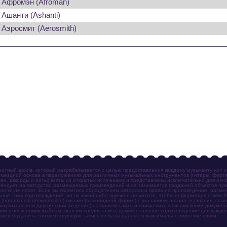
Афромэн (Afroman)
Ашанти (Ashanti)
Аэросмит (Aerosmith)
отный архив, который разрабатывается с целью предоставления каждому музыканту нот 
мездной основе в переложениях для различных музыкальных инструментов (гитары, фортеп
ен, аккорды и ноты) взяты из открытых источников и представлены исключительно для озн
ендует на авторство размещаемых произведений и не занимается продажей объектов чуж
ности не несет. Если вы являетесь обладателем авторского права на произведение, разм
ное тому подтверждение, но по какой-либо причине не хотите, чтобы информация о нём 
otomania[собака]mail.ru) письмо (в свободной форме) с указанием автора, названия, ссыл
амоучитель или другое произведение) на нашем сайте и прикрепите к письму копии докум
зии к нескольким файлам, просим предоставить документальное подтверждение для каждог
зуется удалить соответствующую запись из базы данных в максимально короткие сроки.