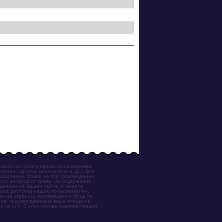
известных и популярных произведений
иано, скрипки, виолончели и др.). Все
акомления. Права на эти произведения
ого авторского права. За содержание
ещенное на нашем сайте, и имеете
была доступна нашим пользователям,
ки на страницу произведения (будь то
ентов, подтверждающие ваше владение
о из них. В этом случае администрация