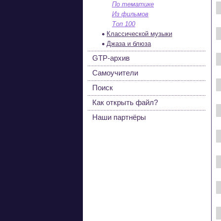
По тематике
Из фильмов
Топ 100
Классической музыки
Джаза и блюза
GTP-архив
Самоучители
Поиск
Как открыть файл?
Наши партнёры