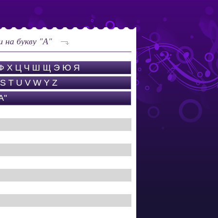
 на букву "А"
Ф
Х
Ц
Ч
Ш
Щ
Э
Ю
Я
S
T
U
V
W
Y
Z
А"