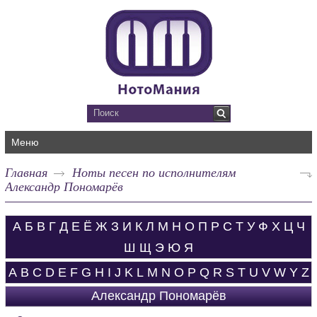
Меню
Главная
Ноты песен по исполнителям
Александр Пономарёв
А
Б
В
Г
Д
Е
Ё
Ж
З
И
К
Л
М
Н
О
П
Р
С
Т
У
Ф
Х
Ц
Ч
Ш
Щ
Э
Ю
Я
A
B
C
D
E
F
G
H
I
J
K
L
M
N
O
P
Q
R
S
T
U
V
W
Y
Z
Александр Пономарёв