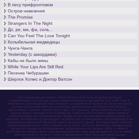
В лесу прифронтовом
Остров невезения
The Promise
Strangers In The Night
До, ре, ми, фа, соль...
Can You Feel The Love Tonight
Колыбельная медведицы
Чунга-Чанга
Yesterday (с аккордами)
Кабы не было зимы
While Your Lips Are Still Red
Песенка Чебурашки
Шерлок Холмс и Доктор Ватсон
Нотомания представляет собой бесплатный нотный архив, который
разрабатывается с целью предоставления каждому музыканту нот известных и
популярных произведений классической и современной музыки на безвозмездной
основе в переложениях для различных музыкальных инструментов (гитары,
фортепиано, скрипки, виолончели и др.). Все данные, представленные на сайте
(тексты песен, аккорды и ноты) взяты из открытых источников и представлены
исключительно для ознакомления. Права на эти произведения принадлежат их
авторам. Нотомания не претендует на авторство размещаемых произведений и не
занимается продажей объектов чужого авторского права. За содержание текстов
администрация сайта ответственности не несет. Если вы являетесь обладателем
авторского права на произведение, размещенное на нашем сайте, и имеете
возможность предоставить нам документальное тому подтверждение, но по какой-
либо причине не хотите, чтобы информация о нём была доступна нашим
пользователям, немедленно напишите нам на почтовый ящик