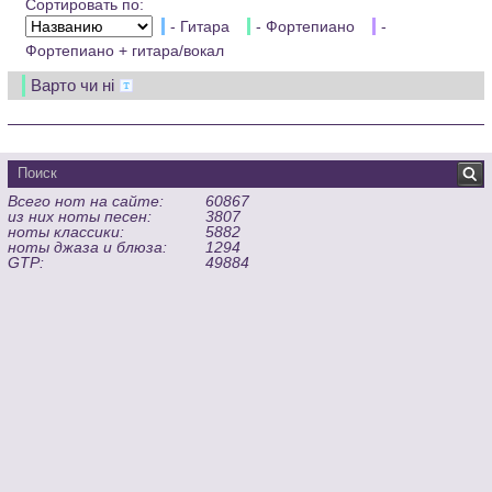
Сортировать по:
- Гитара
- Фортепиано
-
Фортепиано + гитара/вокал
Варто чи нi
Всего нот на сайте:
60867
из них ноты песен:
3807
ноты классики:
5882
ноты джаза и блюза:
1294
GTP:
49884