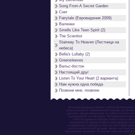
Song From A Secret Garden
Снег
Fairytale (Евровидение 2009)
Валенки
Smells Like Teen Spirit (2)
The Scientist
Stairway To Heaven (Лестница на
небеса)
Bella's Lullaby (2)
Greensleeves
Вальс-бостон
Настоящий друг
Listen To Your Heart (2 варианта)
Нам нужна одна победа
Позвони мне, позвони
Нотомания представляет собой бесплатный н
классической и современной музыки на безвоз
данные, представленные на сайте (тексты пес
принадлежат их авторам. Нотомания не прет
текстов администрация сайта ответствен
возможность предоставить нам документаль
немедленно напишите нам на почтовый ящик (n
ноты классической музыки, песен, нотный с
авторскими правами. В случае наличия претен
обя