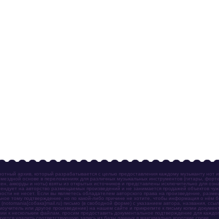
отный архив, который разрабатывается с целью предоставления каждому музыканту нот 
мездной основе в переложениях для различных музыкальных инструментов (гитары, фортеп
ен, аккорды и ноты) взяты из открытых источников и представлены исключительно для озн
ендует на авторство размещаемых произведений и не занимается продажей объектов чуж
ности не несет. Если вы являетесь обладателем авторского права на произведение, разм
ное тому подтверждение, но по какой-либо причине не хотите, чтобы информация о нём 
otomania[собака]mail.ru) письмо (в свободной форме) с указанием автора, названия, ссыл
амоучитель или другое произведение) на нашем сайте и прикрепите к письму копии докум
зии к нескольким файлам, просим предоставить документальное подтверждение для каждог
зуется удалить соответствующую запись из базы данных в максимально короткие сроки.