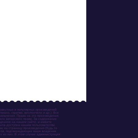
известных и популярных произведений
иано, скрипки, виолончели и др.). Все
акомления. Права на эти произведения
ого авторского права. За содержание
ещенное на нашем сайте, и имеете
была доступна нашим пользователям,
ки на страницу произведения (будь то
ентов, подтверждающие ваше владение
о из них. В этом случае администрация