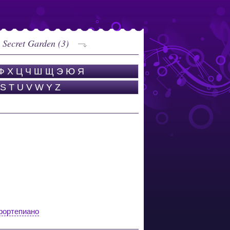
Secret Garden (3)
Ф
Х
Ц
Ч
Ш
Щ
Э
Ю
Я
S
T
U
V
W
Y
Z
 фортепиано