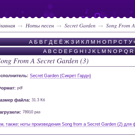
лавная
Ноты песен
Secret Garden
Song From A 
А
Б
В
Г
Д
Е
Ё
Ж
З
И
К
Л
М
Н
О
П
Р
С
Т
У
A
B
C
D
E
F
G
H
I
J
K
L
M
N
O
P
Q
R
Song From A Secret Garden (3)
сполнитель:
Secret Garden (Сикрет Гардн)
ормат:
pdf
азмер файла:
31.3 Кб
агрузили:
78910 раз
м. также: ноты произведения Song from a Secret Garden (2) для