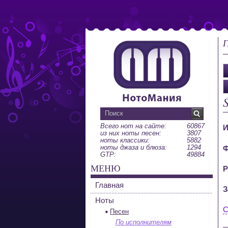
Г
Всего нот на сайте:
60867
И
из них ноты песен:
3807
ноты классики:
5882
ноты джаза и блюза:
1294
Ф
GTP:
49884
МЕНЮ
Р
Главная
З
Ноты
С
Песен
По исполнителям