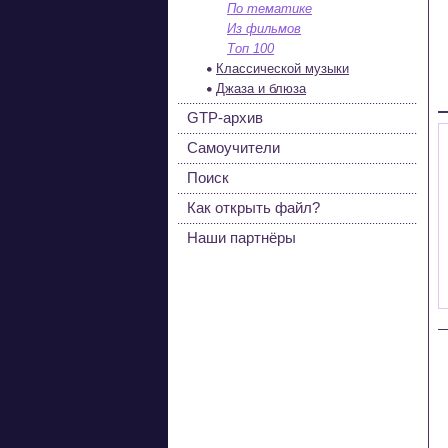
По тематике
Из фильмов
Топ 100
Классической музыки
Джаза и блюза
GTP-архив
Самоучители
Поиск
Как открыть файл?
Наши партнёры