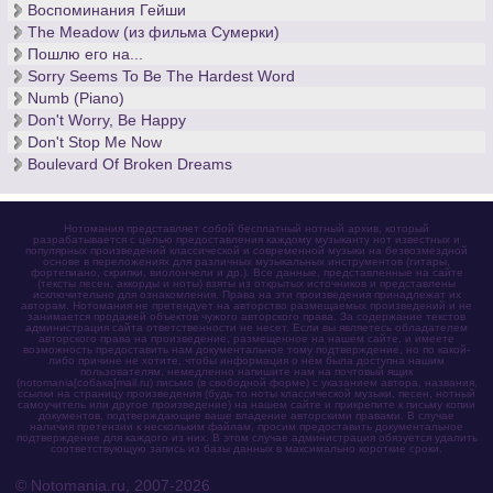
Воспоминания Гейши
The Meadow (из фильма Сумерки)
Пошлю его на...
Sorry Seems To Be The Hardest Word
Numb (Piano)
Don't Worry, Be Happy
Don't Stop Me Now
Boulevard Of Broken Dreams
Нотомания представляет собой бесплатный нотный архив, который
разрабатывается с целью предоставления каждому музыканту нот известных и
популярных произведений классической и современной музыки на безвозмездной
основе в переложениях для различных музыкальных инструментов (гитары,
фортепиано, скрипки, виолончели и др.). Все данные, представленные на сайте
(тексты песен, аккорды и ноты) взяты из открытых источников и представлены
исключительно для ознакомления. Права на эти произведения принадлежат их
авторам. Нотомания не претендует на авторство размещаемых произведений и не
занимается продажей объектов чужого авторского права. За содержание текстов
администрация сайта ответственности не несет. Если вы являетесь обладателем
авторского права на произведение, размещенное на нашем сайте, и имеете
возможность предоставить нам документальное тому подтверждение, но по какой-
либо причине не хотите, чтобы информация о нём была доступна нашим
пользователям, немедленно напишите нам на почтовый ящик
(notomania[собака]mail.ru) письмо (в свободной форме) с указанием автора, названия,
ссылки на страницу произведения (будь то ноты классической музыки, песен, нотный
самоучитель или другое произведение) на нашем сайте и прикрепите к письму копии
документов, подтверждающие ваше владение авторскими правами. В случае
наличия претензии к нескольким файлам, просим предоставить документальное
подтверждение для каждого из них. В этом случае администрация обязуется удалить
соответствующую запись из базы данных в максимально короткие сроки.
© Notomania.ru, 2007-2026