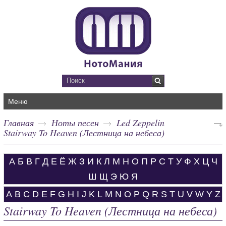
Меню
Главная
Ноты песен
Led Zeppelin
Stairway To Heaven (Лестница на небеса)
А
Б
В
Г
Д
Е
Ё
Ж
З
И
К
Л
М
Н
О
П
Р
С
Т
У
Ф
Х
Ц
Ч
Ш
Щ
Э
Ю
Я
A
B
C
D
E
F
G
H
I
J
K
L
M
N
O
P
Q
R
S
T
U
V
W
Y
Z
Stairway To Heaven (Лестница на небеса)