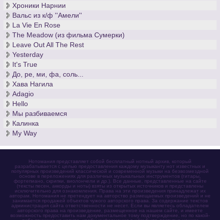
Хроники Нарнии
Вальс из к/ф ''Амели''
La Vie En Rose
The Meadow (из фильма Сумерки)
Leave Out All The Rest
Yesterday
It's True
До, ре, ми, фа, соль...
Хава Нагила
Adagio
Hello
Мы разбиваемся
Калинка
My Way
Нотомания представляет собой бесплатный нотный архив, который
разрабатывается с целью предоставления каждому музыканту нот известных и
популярных произведений классической и современной музыки на безвозмездной
основе в переложениях для различных музыкальных инструментов (гитары,
фортепиано, скрипки, виолончели и др.). Все данные, представленные на сайте
(тексты песен, аккорды и ноты) взяты из открытых источников и представлены
исключительно для ознакомления. Права на эти произведения принадлежат их
авторам. Нотомания не претендует на авторство размещаемых произведений и не
занимается продажей объектов чужого авторского права. За содержание текстов
администрация сайта ответственности не несет. Если вы являетесь обладателем
авторского права на произведение, размещенное на нашем сайте, и имеете
возможность предоставить нам документальное тому подтверждение, но по какой-