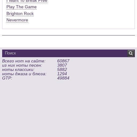
I Want To Break Free
Play The Game
Brighton Rock
Nevermore
Всего нот на сайте:
60867
из них ноты песен:
3807
ноты классики:
5882
ноты джаза и блюза:
1294
GTP:
49884