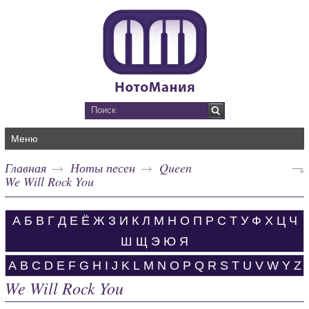
Меню
Главная
Ноты песен
Queen
We Will Rock You
А
Б
В
Г
Д
Е
Ё
Ж
З
И
К
Л
М
Н
О
П
Р
С
Т
У
Ф
Х
Ц
Ч
Ш
Щ
Э
Ю
Я
A
B
C
D
E
F
G
H
I
J
K
L
M
N
O
P
Q
R
S
T
U
V
W
Y
Z
We Will Rock You