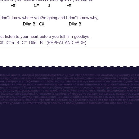
I don?t know where you?re going and I don?t know why,
but listen to your heart before you tell him goodbye.
C#  D#m  B  C#  D#m  B   (REPEAT AND FADE)
отный архив, который разрабатывается с целью предоставления каждому музыканту нот 
мездной основе в переложениях для различных музыкальных инструментов (гитары, фортеп
ен, аккорды и ноты) взяты из открытых источников и представлены исключительно для озн
ендует на авторство размещаемых произведений и не занимается продажей объектов чуж
ности не несет. Если вы являетесь обладателем авторского права на произведение, разм
ное тому подтверждение, но по какой-либо причине не хотите, чтобы информация о нём 
otomania[собака]mail.ru) письмо (в свободной форме) с указанием автора, названия, ссыл
амоучитель или другое произведение) на нашем сайте и прикрепите к письму копии докум
зии к нескольким файлам, просим предоставить документальное подтверждение для каждог
зуется удалить соответствующую запись из базы данных в максимально короткие сроки.