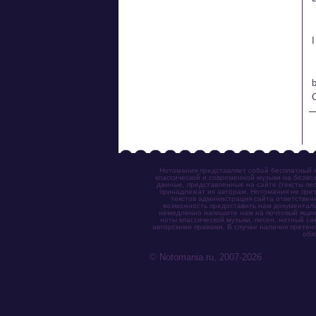
 
 
 
Нотомания представляет собой бесплатный н
классической и современной музыки на безвоз
данные, представленные на сайте (тексты пес
принадлежат их авторам. Нотомания не прет
текстов администрация сайта ответствен
возможность предоставить нам документаль
немедленно напишите нам на почтовый ящик (n
ноты классической музыки, песен, нотный с
авторскими правами. В случае наличия претен
обя
© Notomania.ru, 2007-2026