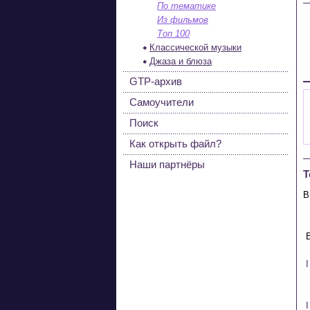
По тематике
Из фильмов
Топ 100
Классической музыки
Джаза и блюза
GTP-архив
Самоучители
Поиск
Как открыть файл?
Наши партнёры
Т
B
 
 