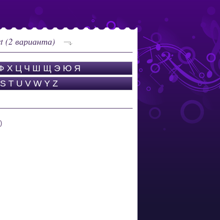
rt (2 варианта)
Ф
Х
Ц
Ч
Ш
Щ
Э
Ю
Я
S
T
U
V
W
Y
Z
)