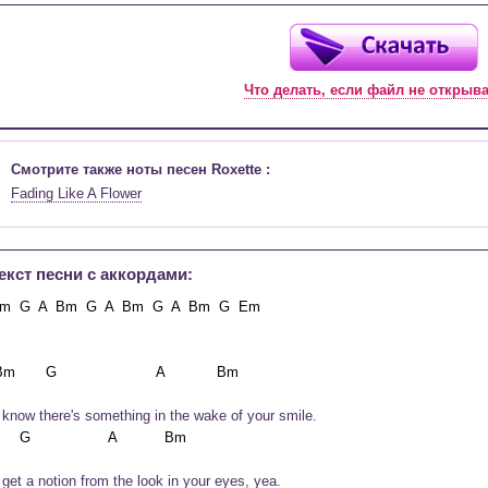
Что делать, если файл не открыв
Смотрите также ноты песен Roxette :
Fading Like A Flower
екст песни c аккордами:
m  G  A  Bm  G  A  Bm  G  A  Bm  G  Em

I know there's something in the wake of your smile.
I get a notion from the look in your eyes, yea.