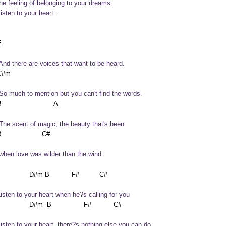
the feeling of belonging to your dreams.
Listen to your heart...
 And there are voices that want to be heard.
 So much to mention but you can't find the words.
 The scent of magic, the beauty that's been
 when love was wilder than the wind.
Listen to your heart when he?s calling for you
Listen to your heart, there?s nothing else you can do