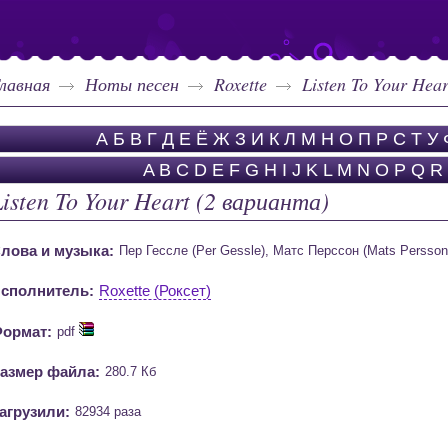
лавная
Ноты песен
Roxette
Listen To Your Hea
А
Б
В
Г
Д
Е
Ё
Ж
З
И
К
Л
М
Н
О
П
Р
С
Т
У
A
B
C
D
E
F
G
H
I
J
K
L
M
N
O
P
Q
R
Listen To Your Heart (2 варианта)
лова и музыка:
Пер Гессле (Per Gessle), Матс Перссон (Mats Persson
сполнитель:
Roxette (Роксет)
ормат:
pdf
азмер файла:
280.7 Кб
агрузили:
82934 раза