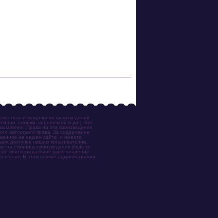
известных и популярных произведений
иано, скрипки, виолончели и др.). Все
акомления. Права на эти произведения
ого авторского права. За содержание
ещенное на нашем сайте, и имеете
была доступна нашим пользователям,
ки на страницу произведения (будь то
ентов, подтверждающие ваше владение
о из них. В этом случае администрация