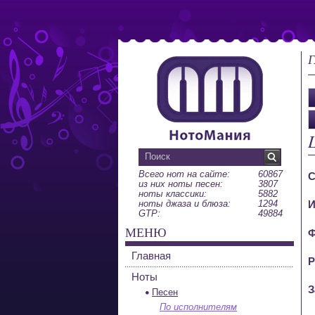
Г
Всего нот на сайте:
60867
С
из них ноты песен:
3807
ноты классики:
5882
ноты джаза и блюза:
1294
И
GTP:
49884
МЕНЮ
Ф
Главная
Р
Ноты
З
Песен
По исполнителям