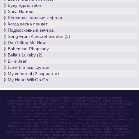
Буду ждать тебя
Хава Нагила
Шаланды, полные кефали
Когда весна придёт
Подмосковные вечера
Song From A Secret Garden (3)
Don't Stop Me Now
Bohemian Rhapsody
Bella's Lullaby (2)
Billie Jean
Если б я был султан
My immortal (2 варианта)
My Heart Will Go On
Нотомания представляет собой бесплатный нотный архив, который
разрабатывается с целью предоставления каждому музыканту нот известных и
популярных произведений классической и современной музыки на безвозмездной
основе в переложениях для различных музыкальных инструментов (гитары,
фортепиано, скрипки, виолончели и др.). Все данные, представленные на сайте
(тексты песен, аккорды и ноты) взяты из открытых источников и представлены
исключительно для ознакомления. Права на эти произведения принадлежат их
авторам. Нотомания не претендует на авторство размещаемых произведений и не
занимается продажей объектов чужого авторского права. За содержание текстов
администрация сайта ответственности не несет. Если вы являетесь обладателем
авторского права на произведение, размещенное на нашем сайте, и имеете
возможность предоставить нам документальное тому подтверждение, но по какой-
либо причине не хотите, чтобы информация о нём была доступна нашим
пользователям, немедленно напишите нам на почтовый ящик