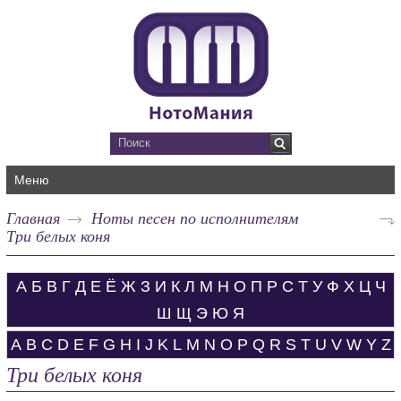
Меню
Главная
Ноты песен по исполнителям
Три белых коня
А
Б
В
Г
Д
Е
Ё
Ж
З
И
К
Л
М
Н
О
П
Р
С
Т
У
Ф
Х
Ц
Ч
Ш
Щ
Э
Ю
Я
A
B
C
D
E
F
G
H
I
J
K
L
M
N
O
P
Q
R
S
T
U
V
W
Y
Z
Три белых коня