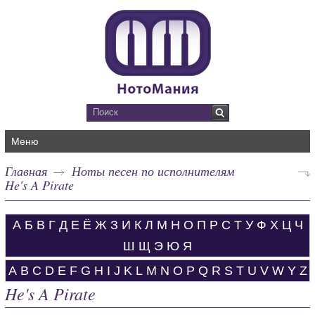
Меню
Главная
Ноты песен по исполнителям
He's A Pirate
А
Б
В
Г
Д
Е
Ё
Ж
З
И
К
Л
М
Н
О
П
Р
С
Т
У
Ф
Х
Ц
Ч
Ш
Щ
Э
Ю
Я
A
B
C
D
E
F
G
H
I
J
K
L
M
N
O
P
Q
R
S
T
U
V
W
Y
Z
He's A Pirate