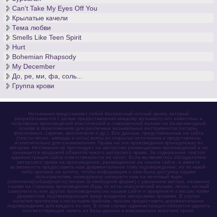
Can't Take My Eyes Off You
Крылатые качели
Тема любви
Smells Like Teen Spirit
Hurt
Bohemian Rhapsody
My December
До, ре, ми, фа, соль...
Группа крови
Нотомания представляет собой бесплатный нотный архив, который
разрабатывается с целью предоставления каждому музыканту нот известных и
популярных произведений классической и современной музыки на безвозмездной
основе в переложениях для различных музыкальных инструментов (гитары,
фортепиано, скрипки, виолончели и др.). Все данные, представленные на сайте
(тексты песен, аккорды и ноты) взяты из открытых источников и представлены
исключительно для ознакомления. Права на эти произведения принадлежат их
авторам. Нотомания не претендует на авторство размещаемых произведений и не
занимается продажей объектов чужого авторского права. За содержание текстов
администрация сайта ответственности не несет. Если вы являетесь обладателем
авторского права на произведение, размещенное на нашем сайте, и имеете
возможность предоставить нам документальное тому подтверждение, но по какой-
либо причине не хотите, чтобы информация о нём была доступна нашим
пользователям, немедленно напишите нам на почтовый ящик
(notomania[собака]mail.ru) письмо (в свободной форме) с указанием автора, названия,
ссылки на страницу произведения (будь то ноты классической музыки, песен, нотный
самоучитель или другое произведение) на нашем сайте и прикрепите к письму копии
документов, подтверждающие ваше владение авторскими правами. В случае
наличия претензии к нескольким файлам, просим предоставить документальное
подтверждение для каждого из них. В этом случае администрация обязуется удалить
соответствующую запись из базы данных в максимально короткие сроки.