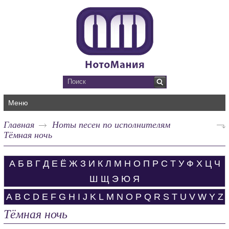
Меню
Главная
Ноты песен по исполнителям
Тёмная ночь
А
Б
В
Г
Д
Е
Ё
Ж
З
И
К
Л
М
Н
О
П
Р
С
Т
У
Ф
Х
Ц
Ч
Ш
Щ
Э
Ю
Я
A
B
C
D
E
F
G
H
I
J
K
L
M
N
O
P
Q
R
S
T
U
V
W
Y
Z
Тёмная ночь