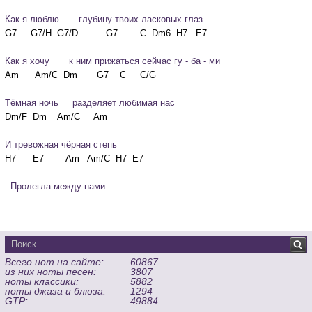
Как я люблю       глубину твоих ласковых глаз
Как я хочу       к ним прижаться сейчас гу - ба - ми
Тёмная ночь     разделяет любимая нас
И тревожная чёрная степь
  Пролегла между нами
Всего нот на сайте:
60867
из них ноты песен:
3807
ноты классики:
5882
ноты джаза и блюза:
1294
GTP:
49884