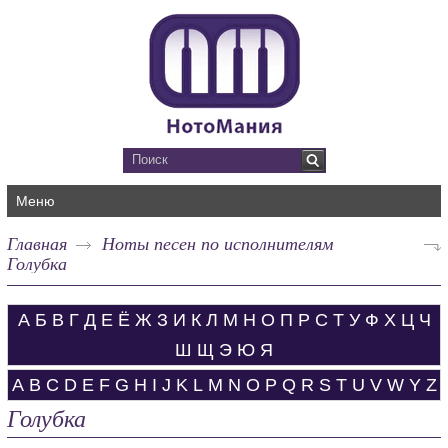
Меню
Главная
Ноты песен по исполнителям
Голубка
А
Б
В
Г
Д
Е
Ё
Ж
З
И
К
Л
М
Н
О
П
Р
С
Т
У
Ф
Х
Ц
Ч
Ш
Щ
Э
Ю
Я
A
B
C
D
E
F
G
H
I
J
K
L
M
N
O
P
Q
R
S
T
U
V
W
Y
Z
Голубка