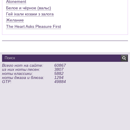
Atonement
Белое и чёрное (вальс)
Гей iхали козаки з залога
Желание
The Heart Asks Pleasure First
Всего нот на сайте:
60867
из них ноты песен:
3807
ноты классики:
5882
ноты джаза и блюза:
1294
GTP:
49884