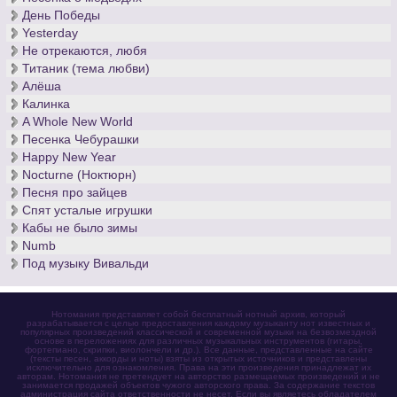
День Победы
Yesterday
Не отрекаются, любя
Титаник (тема любви)
Алёша
Калинка
A Whole New World
Песенка Чебурашки
Happy New Year
Nocturne (Ноктюрн)
Песня про зайцев
Спят усталые игрушки
Кабы не было зимы
Numb
Под музыку Вивальди
Нотомания представляет собой бесплатный нотный архив, который
разрабатывается с целью предоставления каждому музыканту нот известных и
популярных произведений классической и современной музыки на безвозмездной
основе в переложениях для различных музыкальных инструментов (гитары,
фортепиано, скрипки, виолончели и др.). Все данные, представленные на сайте
(тексты песен, аккорды и ноты) взяты из открытых источников и представлены
исключительно для ознакомления. Права на эти произведения принадлежат их
авторам. Нотомания не претендует на авторство размещаемых произведений и не
занимается продажей объектов чужого авторского права. За содержание текстов
администрация сайта ответственности не несет. Если вы являетесь обладателем