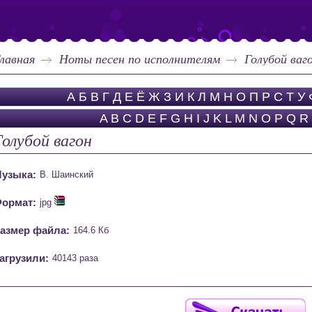
лавная
Ноты песен по исполнителям
Голубой ваг
А
Б
В
Г
Д
Е
Ё
Ж
З
И
К
Л
М
Н
О
П
Р
С
Т
У
A
B
C
D
E
F
G
H
I
J
K
L
M
N
O
P
Q
R
Голубой вагон
узыка:
В. Шаинский
ормат:
jpg
азмер файла:
164.6 Кб
агрузили:
40143 раза