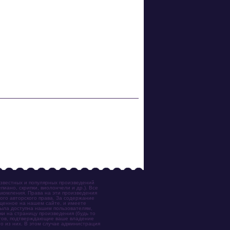
известных и популярных произведений
иано, скрипки, виолончели и др.). Все
акомления. Права на эти произведения
ого авторского права. За содержание
ещенное на нашем сайте, и имеете
была доступна нашим пользователям,
ки на страницу произведения (будь то
ентов, подтверждающие ваше владение
о из них. В этом случае администрация