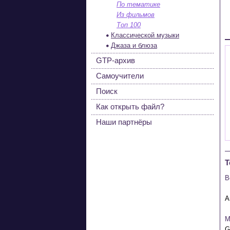
По тематике
Из фильмов
Топ 100
Классической музыки
Джаза и блюза
GTP-архив
Самоучители
Поиск
Как открыть файл?
Наши партнёры
Т
В
М