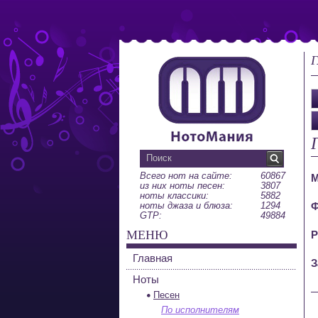
Г
Всего нот на сайте:
60867
М
из них ноты песен:
3807
ноты классики:
5882
ноты джаза и блюза:
1294
Ф
GTP:
49884
МЕНЮ
Р
Главная
З
Ноты
Песен
По исполнителям