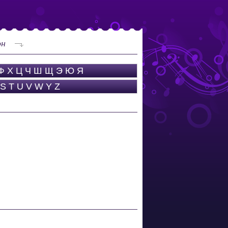
он
Ф
Х
Ц
Ч
Ш
Щ
Э
Ю
Я
S
T
U
V
W
Y
Z