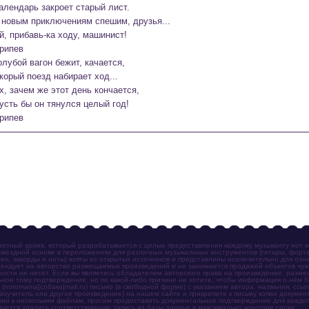
алендарь закроет старый лист.

 новым приключениям спешим, друзья...

й, прибавь-ка ходу, машинист!
рипев
олубой вагон бежит, качается,

корый поезд набирает ход...

х, зачем же этот день кончается,

усть бы он тянулся целый год!
рипев
отный архив, который разрабатывается с целью предоставления каждому музыканту нот 
мездной основе в переложениях для различных музыкальных инструментов (гитары, фортеп
ен, аккорды и ноты) взяты из открытых источников и представлены исключительно для озн
ендует на авторство размещаемых произведений и не занимается продажей объектов чуж
ности не несет. Если вы являетесь обладателем авторского права на произведение, разм
ное тому подтверждение, но по какой-либо причине не хотите, чтобы информация о нём 
otomania[собака]mail.ru) письмо (в свободной форме) с указанием автора, названия, ссыл
амоучитель или другое произведение) на нашем сайте и прикрепите к письму копии докум
зии к нескольким файлам, просим предоставить документальное подтверждение для каждог
зуется удалить соответствующую запись из базы данных в максимально короткие сроки.