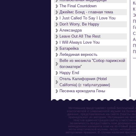
К
The Final Countdown
К
Джеймс Бонд - главная тема
Э
I Just Called To Say I Love You
П
Don't Worry, Be Happy
Г
Александра
С
Leave Out All The Rest
А
I Will Always Love You
П
Батарейка
П
Лебединая верность
Belle из мюзикла ''Собор парижской
богоматери''
Happy End
Отель Калифорния (Hotel
California) (с табулатурами)
Песенка крокодила Гены
Нотомания представляет собой бесплатный н
классической и современной музыки на безвоз
данные, представленные на сайте (тексты пес
принадлежат их авторам. Нотомания не прет
текстов администрация сайта ответствен
возможность предоставить нам документаль
немедленно напишите нам на почтовый ящик (n
ноты классической музыки, песен, нотный с
авторскими правами. В случае наличия претен
обя