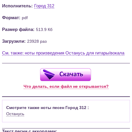
Исполнитель:
Город 312
Формат:
pdf
Размер файла:
513.9 Кб
Загрузили:
23928 раз
См. также: ноты произведения Останусь для гитары/вокала
Что делать, если файл не открывается?
Смотрите также ноты песен Город 312 :
Останусь
Текст песни c аккордами: