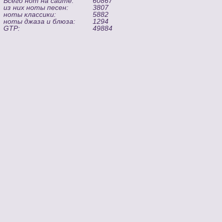
Всего нот на сайте:
60867
из них ноты песен:
3807
ноты классики:
5882
ноты джаза и блюза:
1294
GTP:
49884