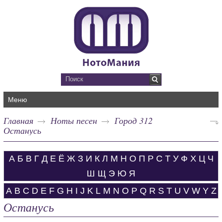
Меню
Главная
Ноты песен
Город 312
Останусь
А
Б
В
Г
Д
Е
Ё
Ж
З
И
К
Л
М
Н
О
П
Р
С
Т
У
Ф
Х
Ц
Ч
Ш
Щ
Э
Ю
Я
A
B
C
D
E
F
G
H
I
J
K
L
M
N
O
P
Q
R
S
T
U
V
W
Y
Z
Останусь