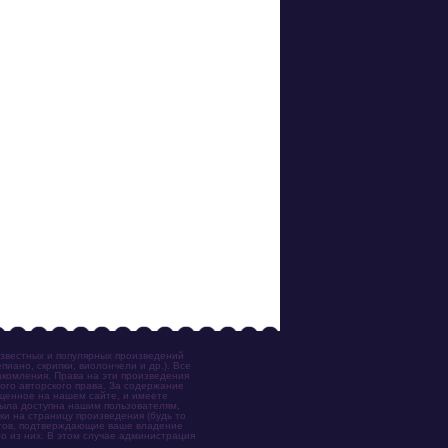
известных и популярных произведений
иано, скрипки, виолончели и др.). Все
акомления. Права на эти произведения
ого авторского права. За содержание
ещенное на нашем сайте, и имеете
была доступна нашим пользователям,
ки на страницу произведения (будь то
ентов, подтверждающие ваше владение
о из них. В этом случае администрация