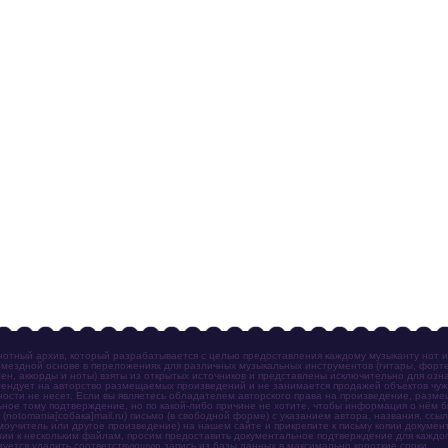
отный архив, который разрабатывается с целью предоставления каждому музыканту нот 
мездной основе в переложениях для различных музыкальных инструментов (гитары, фортеп
ен, аккорды и ноты) взяты из открытых источников и представлены исключительно для озн
ендует на авторство размещаемых произведений и не занимается продажей объектов чуж
ности не несет. Если вы являетесь обладателем авторского права на произведение, разм
ное тому подтверждение, но по какой-либо причине не хотите, чтобы информация о нём 
otomania[собака]mail.ru) письмо (в свободной форме) с указанием автора, названия, ссыл
амоучитель или другое произведение) на нашем сайте и прикрепите к письму копии докум
зии к нескольким файлам, просим предоставить документальное подтверждение для каждог
зуется удалить соответствующую запись из базы данных в максимально короткие сроки.