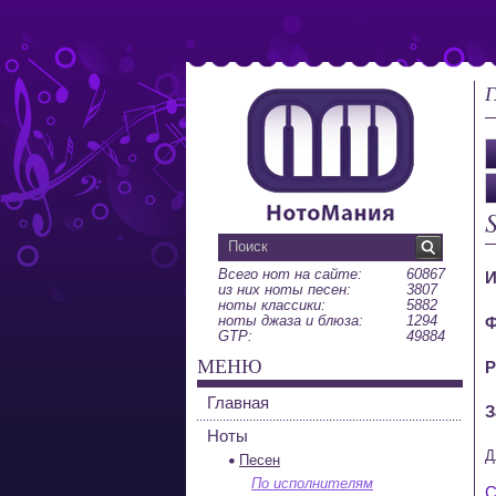
Г
Всего нот на сайте:
60867
И
из них ноты песен:
3807
ноты классики:
5882
ноты джаза и блюза:
1294
Ф
GTP:
49884
МЕНЮ
Р
Главная
З
Ноты
Д
Песен
По исполнителям
С