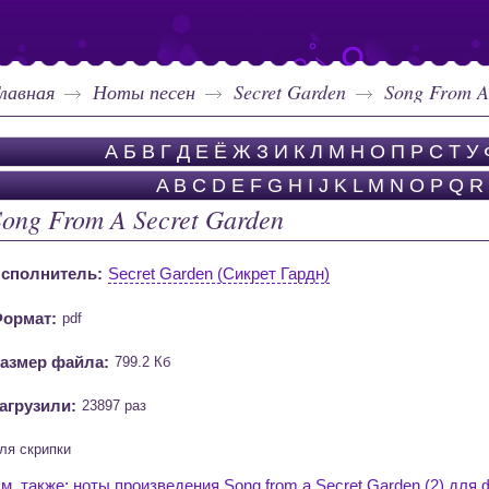
лавная
Ноты песен
Secret Garden
Song From A
А
Б
В
Г
Д
Е
Ё
Ж
З
И
К
Л
М
Н
О
П
Р
С
Т
У
A
B
C
D
E
F
G
H
I
J
K
L
M
N
O
P
Q
R
Song From A Secret Garden
сполнитель:
Secret Garden (Сикрет Гардн)
ормат:
pdf
азмер файла:
799.2 Кб
агрузили:
23897 раз
ля скрипки
м. также: ноты произведения Song from a Secret Garden (2) для