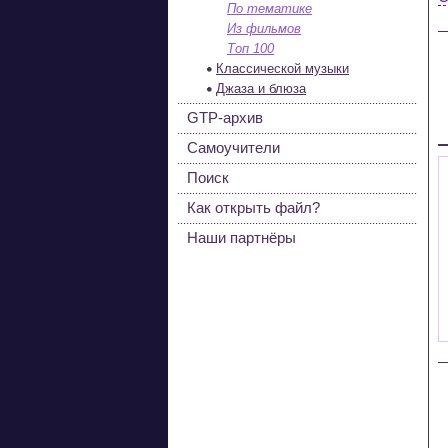
По тематике
Из фильмов
Топ 100
Классической музыки
Джаза и блюза
GTP-архив
Самоучители
Поиск
Как открыть файл?
Наши партнёры