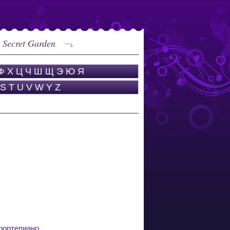
 Secret Garden
Ф
Х
Ц
Ч
Ш
Щ
Э
Ю
Я
S
T
U
V
W
Y
Z
 фортепиано