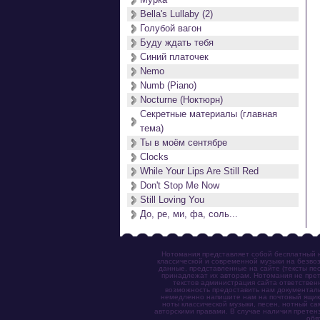
Bella's Lullaby (2)
Голубой вагон
Буду ждать тебя
Синий платочек
Nemo
Numb (Piano)
Nocturne (Ноктюрн)
Секретные материалы (главная
тема)
Ты в моём сентябре
Clocks
While Your Lips Are Still Red
Don't Stop Me Now
Still Loving You
До, ре, ми, фа, соль...
Нотомания представляет собой бесплатный н
классической и современной музыки на безвоз
данные, представленные на сайте (тексты пес
принадлежат их авторам. Нотомания не прет
текстов администрация сайта ответствен
возможность предоставить нам документаль
немедленно напишите нам на почтовый ящик (n
ноты классической музыки, песен, нотный с
авторскими правами. В случае наличия претен
обя