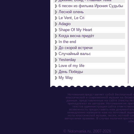
6 песен из фильма Ирония Судьбы
Лесной олень
Le Vent, Le Cri
Adagio
Shape Of My Heart
Когда весна придёт
In the end
До скорой встречи
Случайный вальс
Yesterday
Love of my life
День Победы
My Way
Нотомания представляет собой бесплатный н
классической и современной музыки на безвоз
данные, представленные на сайте (тексты пес
принадлежат их авторам. Нотомания не прет
текстов администрация сайта ответствен
возможность предоставить нам документаль
немедленно напишите нам на почтовый ящик (n
ноты классической музыки, песен, нотный с
авторскими правами. В случае наличия претен
обя
© Notomania.ru, 2007-2026