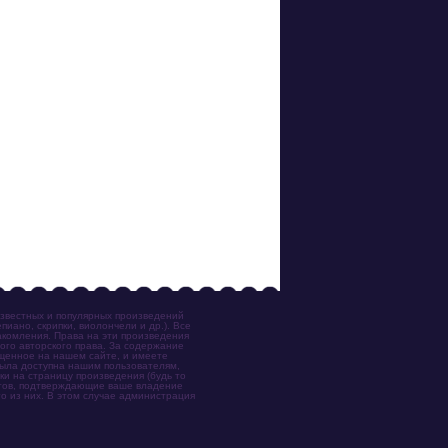
известных и популярных произведений
иано, скрипки, виолончели и др.). Все
акомления. Права на эти произведения
ого авторского права. За содержание
ещенное на нашем сайте, и имеете
была доступна нашим пользователям,
ки на страницу произведения (будь то
ентов, подтверждающие ваше владение
о из них. В этом случае администрация