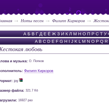
лавная
Ноты песен
Филипп Киркоров
Жесток
А
Б
В
Г
Д
Е
Ё
Ж
З
И
К
Л
М
Н
О
П
Р
С
Т
У
A
B
C
D
E
F
G
H
I
J
K
L
M
N
O
P
Q
R
Жестокая любовь
лова и музыка:
О. Попков
сполнитель:
Филипп Киркоров
ормат:
jpg
азмер файла:
321.7 Кб
агрузили:
16927 раз