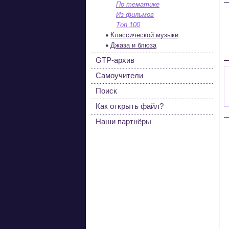
По тематике
Из фильмов
Топ 100
Классической музыки
Джаза и блюза
GTP-архив
Самоучители
Поиск
Как открыть файл?
Наши партнёры