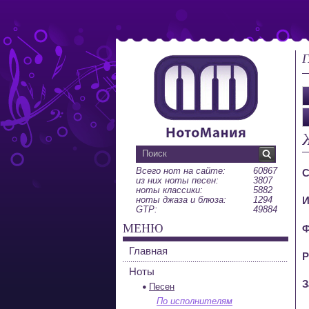
Г
Всего нот на сайте:
60867
С
из них ноты песен:
3807
ноты классики:
5882
ноты джаза и блюза:
1294
И
GTP:
49884
МЕНЮ
Ф
Главная
Р
Ноты
З
Песен
По исполнителям