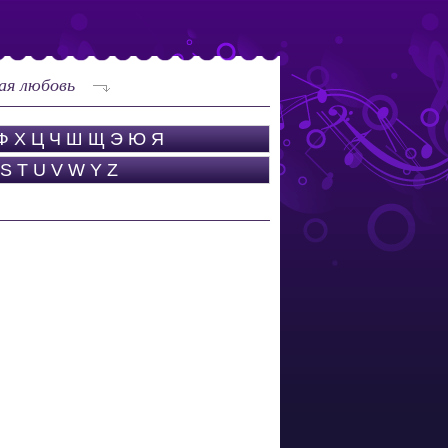
ая любовь
Ф
Х
Ц
Ч
Ш
Щ
Э
Ю
Я
S
T
U
V
W
Y
Z