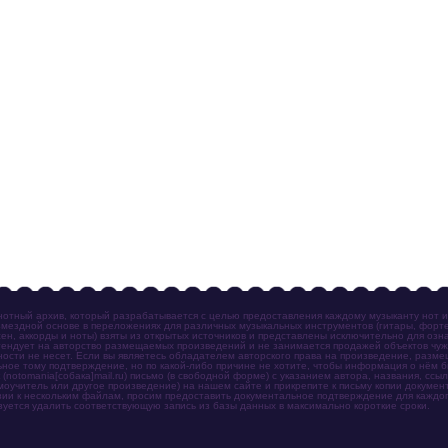
отный архив, который разрабатывается с целью предоставления каждому музыканту нот 
мездной основе в переложениях для различных музыкальных инструментов (гитары, фортеп
ен, аккорды и ноты) взяты из открытых источников и представлены исключительно для озн
ендует на авторство размещаемых произведений и не занимается продажей объектов чуж
ности не несет. Если вы являетесь обладателем авторского права на произведение, разм
ное тому подтверждение, но по какой-либо причине не хотите, чтобы информация о нём 
otomania[собака]mail.ru) письмо (в свободной форме) с указанием автора, названия, ссыл
амоучитель или другое произведение) на нашем сайте и прикрепите к письму копии докум
зии к нескольким файлам, просим предоставить документальное подтверждение для каждог
зуется удалить соответствующую запись из базы данных в максимально короткие сроки.