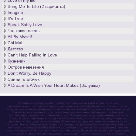
Love of my life
Bring Me To Life (2 варианта)
Imagine
It's True
Speak Softly Love
Что такое осень
All By Myself
Chi Mai
Детство
Can't Help Falling In Love
Кузнечик
Остров невезения
Don't Worry, Be Happy
Синий платочек
A Dream Is A Wish Your Heart Makes (Золушка)
Нотомания представляет собой бесплатный нотный архив, который
разрабатывается с целью предоставления каждому музыканту нот известных и
популярных произведений классической и современной музыки на безвозмездной
основе в переложениях для различных музыкальных инструментов (гитары,
фортепиано, скрипки, виолончели и др.). Все данные, представленные на сайте
(тексты песен, аккорды и ноты) взяты из открытых источников и представлены
исключительно для ознакомления. Права на эти произведения принадлежат их
авторам. Нотомания не претендует на авторство размещаемых произведений и не
занимается продажей объектов чужого авторского права. За содержание текстов
администрация сайта ответственности не несет. Если вы являетесь обладателем
авторского права на произведение, размещенное на нашем сайте, и имеете