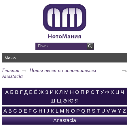
Меню
Главная
Ноты песен по исполнителям
Anastacia
А
Б
В
Г
Д
Е
Ё
Ж
З
И
К
Л
М
Н
О
П
Р
С
Т
У
Ф
Х
Ц
Ч
Ш
Щ
Э
Ю
Я
A
B
C
D
E
F
G
H
I
J
K
L
M
N
O
P
Q
R
S
T
U
V
W
Y
Z
Anastacia